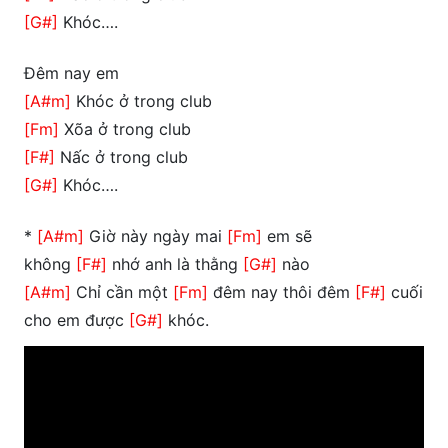
[G#]
Khóc….
Đêm nay em
[A#m]
Khóc ở trong club
[Fm]
Xõa ở trong club
[F#]
Nấc ở trong club
[G#]
Khóc….
*
[A#m]
Giờ này ngày mai
[Fm]
em sẽ
không
[F#]
nhớ anh là thằng
[G#]
nào
[A#m]
Chỉ cần một
[Fm]
đêm nay thôi đêm
[F#]
cuối
cho em được
[G#]
khóc.