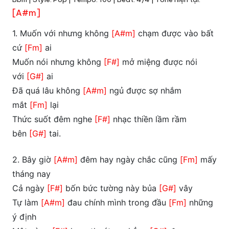
[A#m]
1. Muốn với nhưng không
[A#m]
chạm được vào bất
cứ
[Fm]
ai
Muốn nói nhưng không
[F#]
mở miệng được nói
với
[G#]
ai
Đã quá lâu không
[A#m]
ngủ được sợ nhắm
mắt
[Fm]
lại
Thức suốt đêm nghe
[F#]
nhạc thiền lầm rầm
bên
[G#]
tai.
2. Bây giờ
[A#m]
đêm hay ngày chắc cũng
[Fm]
mấy
tháng nay
Cả ngày
[F#]
bốn bức tường này bủa
[G#]
vây
Tự làm
[A#m]
đau chính mình trong đầu
[Fm]
những
ý định