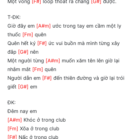
Một vòng
[F#]
loop thoát ra chẳng
[G#]
được.
T-ĐK:
Giờ đây em
[A#m]
ước trong tay em cầm một ly
thuốc
[Fm]
quên
Quên hết ký
[F#]
ức vui buồn mà mình từng xây
đắp
[G#]
nên
Một người từng
[A#m]
muốn xăm tên lên giờ lại
nhắm mắt
[Fm]
quên
Người dẫn em
[F#]
đến thiên đường và giờ lại trói
giết
[G#]
em
ĐK:
Đêm nay em
[A#m]
Khóc ở trong club
[Fm]
Xõa ở trong club
[F#]
Nấc ở trong club