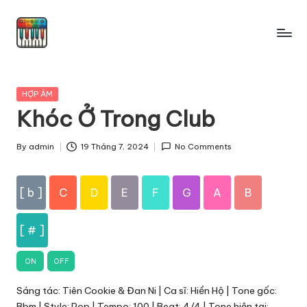
Skip
to
content
Posted
HỢP ÂM
in
Khóc Ở Trong Club
By
admin
19 Tháng 7, 2024
No Comments
Posted
by
[ b ]
C
D
E
F
G
A
B
[ # ]
ON
OFF
Sáng tác: Tiên Cookie & Đan Ni | Ca sĩ: Hiền Hộ | Tone gốc:
Bbm | Style: Pop | Tempo: 100 | Beat: 4/4 | Tone hiện tại: