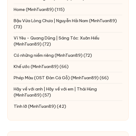
Home
(MinhTuan89)
(115)
Bậu Vừa Lòng Chưa | Nguyễn Hải Nam
(MinhTuan89)
(73)
Vì Yêu - Quang Dũng | Sáng Tác: Xuân Hiếu
(MinhTuan89)
(72)
Có những niềm riêng
(MinhTuan89)
(72)
Khế ước
(MinhTuan89)
(66)
Phép Màu (OST Đàn Cá Gỗ)
(MinhTuan89)
(66)
Hãy về với anh | Hãy về với em | Thái Hùng
(MinhTuan89)
(57)
Tình lỡ
(MinhTuan89)
(42)