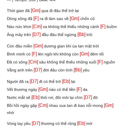
[Gm]
Thời gian đã
qua đi đâu thể trở lại
[F]
[Gm]
Dòng sông đã
ra đi làm sao về
chốn cũ
[Cm]
[F]
Náo nức khơi
xa không thể thiếu những cánh
buồm
[D7]
[Bb]
Áng mây trên
đầu đâu thể ngừng
trôi
[Gm]
Còn đâu miền
dương gian khi úa tan mặt trời
[F]
[Gm]
Bình minh có
lên ngôi khi không còn
đêm tối
[Cm]
[F]
Đã có sông
sâu không thể thiếu những suối
nguồn
[D7]
[Bb]
Vắng anh trên
đời đâu còn tình
yêu
[D7]
[Eb]
Người đã ra
đi có thể trở
lại
[Gm]
[F]
Vết thương ngày
nào có thể liền
da
[Eb]
[D7]
Nước mắt sẽ
thôi rơi, đôi môi lại chín
đỏ
[Cm]
[Gm]
Bồi hồi ngày gặp
nhau xua tan đi bao nỗi mong
nhớ
[D7]
[Eb]
Vòng tay yêu
thương có thể rộng
mở