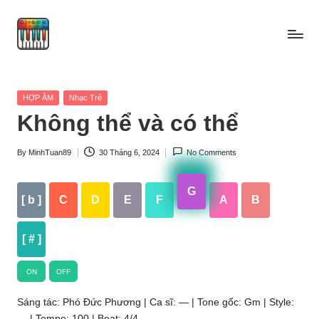
Skip
to
content
Posted
HỢP ÂM
Nhạc Trẻ
in
Không thể và có thể
By
MinhTuan89
30 Tháng 6, 2024
No Comments
Posted
by
G
[ b ]
C
D
E
F
A
B
[ # ]
ON
OFF
Sáng tác: Phó Đức Phương | Ca sĩ: — | Tone gốc: Gm | Style:
— | Tempo: 100 | Beat: 4/4