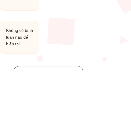
Không có bình
luận nào để
hiển thị.
Post You Might Like
Posted
HỢP ÂM