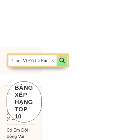
BẢNG
XẾP
Chờ một tiếng
HẠNG
yêu
TOP
(MinhTuan89)
10
(4.393)
Có Em Đời
Bỗng Vui