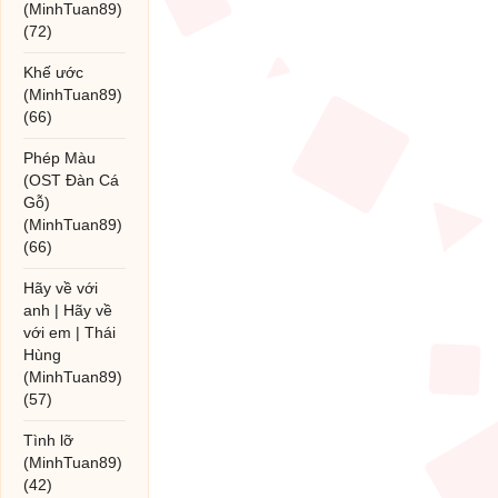
(MinhTuan89)
(72)
Khế ước
(MinhTuan89)
(66)
Phép Màu
(OST Đàn Cá
Gỗ)
(MinhTuan89)
(66)
Hãy về với
anh | Hãy về
với em | Thái
Hùng
(MinhTuan89)
(57)
Tình lỡ
(MinhTuan89)
(42)