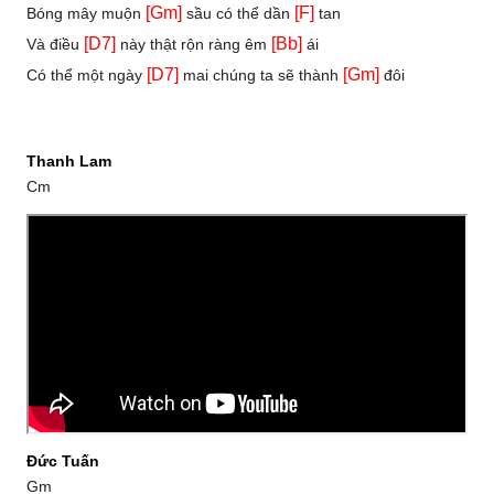
[Gm]
[F]
Bóng mây muộn
sầu có thể dần
tan
[D7]
[Bb]
Và điều
này thật rộn ràng êm
ái
[D7]
[Gm]
Có thể một ngày
mai chúng ta sẽ thành
đôi
Thanh Lam
Cm
Đức Tuấn
Gm