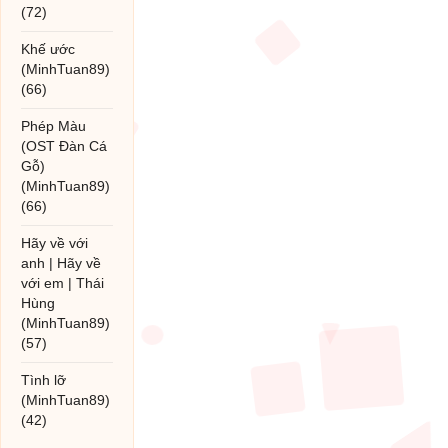
(72)
Khế ước
(MinhTuan89)
(66)
Phép Màu
(OST Đàn Cá
Gỗ)
(MinhTuan89)
(66)
Hãy về với
anh | Hãy về
với em | Thái
Hùng
(MinhTuan89)
(57)
Tình lỡ
(MinhTuan89)
(42)