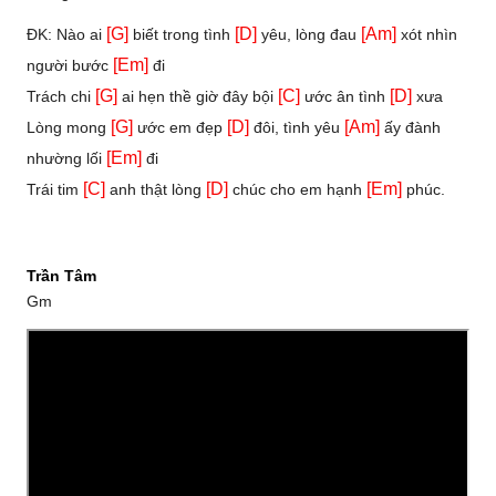
[G]
[D]
[Am]
ĐK: Nào ai
biết trong tình
yêu, lòng đau
xót nhìn
[Em]
người bước
đi
[G]
[C]
[D]
Trách chi
ai hẹn thề giờ đây bội
ước ân tình
xưa
[G]
[D]
[Am]
Lòng mong
ước em đẹp
đôi, tình yêu
ấy đành
[Em]
nhường lối
đi
[C]
[D]
[Em]
Trái tim
anh thật lòng
chúc cho em hạnh
phúc.
Trần Tâm
Gm