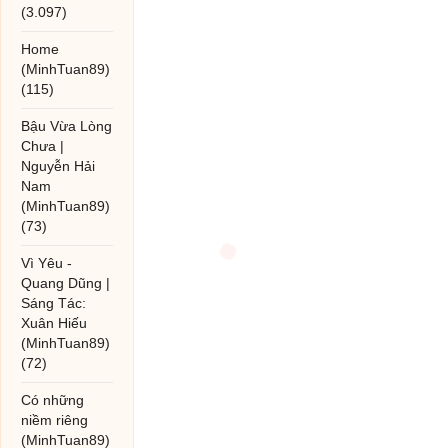
(3.097)
Home
(MinhTuan89)
(115)
Bậu Vừa Lòng
Chưa |
Nguyễn Hải
Nam
(MinhTuan89)
(73)
Vì Yêu -
Quang Dũng |
Sáng Tác:
Xuân Hiếu
(MinhTuan89)
(72)
Có những
niềm riêng
(MinhTuan89)