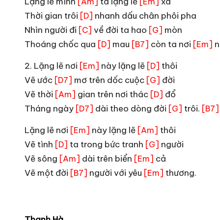
Lặng lẽ mình
ta lặng lẽ
xa
[Am]
[Em]
Thời gian trôi
nhanh dấu chân phôi pha
[D]
Nhìn người đi
về đời ta hao
mòn
[C]
[G]
Thoáng chốc qua
mau
còn ta nơi
n
[D]
[B7]
[Em]
2. Lặng lẽ nơi
này lặng lẽ
thôi
[Em]
[D]
Vẽ ước
mơ trên dốc cuộc
đời
[D7]
[G]
Vẽ thời
gian trên nơi thác
đổ
[Am]
[D]
Tháng ngày
dài theo dòng đời
trôi.
[D7]
[G]
[B7]
Lặng lẽ nơi
này lặng lẽ
thôi
[Em]
[Am]
Vẽ tình
ta trong bức tranh
người
[D]
[G]
Vẽ sông
dài trên biển
cả
[Am]
[Em]
Vẽ một đời
người với yêu
thương.
[B7]
[Em]
Thanh Hà