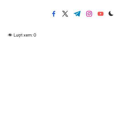
facebook.com
twitter.com
t.me
instagram.com
youtube.com
Lượt xem:
0