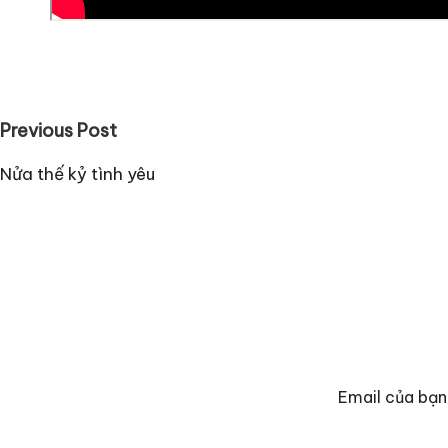
Post
Previous Post
navigation
Nửa thế kỷ tình yêu
Email của bạn