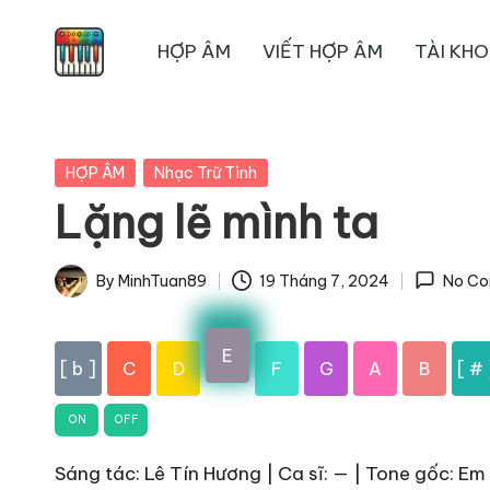
HỢP ÂM
VIẾT HỢP ÂM
TÀI KH
Skip
to
content
Posted
HỢP ÂM
Nhạc Trữ Tình
in
Lặng lẽ mình ta
By
MinhTuan89
19 Tháng 7, 2024
No C
Posted
by
E
[ b ]
C
D
F
G
A
B
[ # 
ON
OFF
Sáng tác: Lê Tín Hương | Ca sĩ: — | Tone gốc: Em 