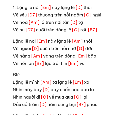
1. Lặng lẽ nơi
này lặng lẽ
thôi
[Em]
[D]
Vẽ yêu
thương trên nỗi ngậm
ngùi
[D7]
[G]
Vẽ hoa
lá trên nơi tàn
tạ
[Am]
[D]
Vẽ nụ
cười trên dòng lệ
rơi.
[D7]
[G]
[B7]
Lặng lẽ nơi
này lặng lẽ
thôi
[Em]
[Am]
Vẽ nguôi
quên trên nỗi nhớ
đời
[D]
[G]
Vẽ nắng
vàng trên dông
bão
[Am]
[Em]
Vẽ hồn an
lạc trái tim
vui.
[B7]
[Em]
ĐK:
Lặng lẽ mình
ta lặng lẽ
xa
[Am]
[Em]
Nhìn mây bay
bay chốn nao bao la
[D]
Nhìn người đi
về mùa qua
lại
[C]
[G]
Dẫu có trăm
năm cũng bụi
phai.
[D]
[B7]