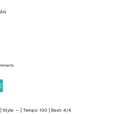
OẢN
omments
]
| Style: — | Tempo: 100 | Beat: 4/4