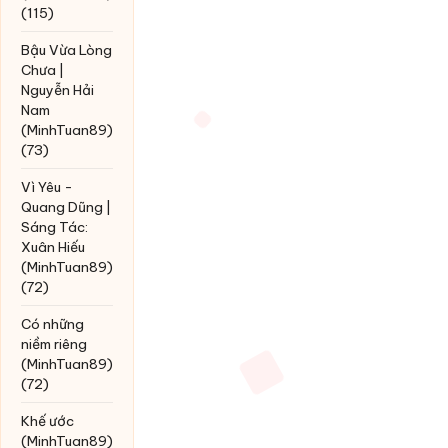
(115)
Bậu Vừa Lòng
Chưa |
Nguyễn Hải
Nam
(MinhTuan89)
(73)
Vì Yêu -
Quang Dũng |
Sáng Tác:
Xuân Hiếu
(MinhTuan89)
(72)
Có những
niềm riêng
(MinhTuan89)
(72)
Khế ước
(MinhTuan89)