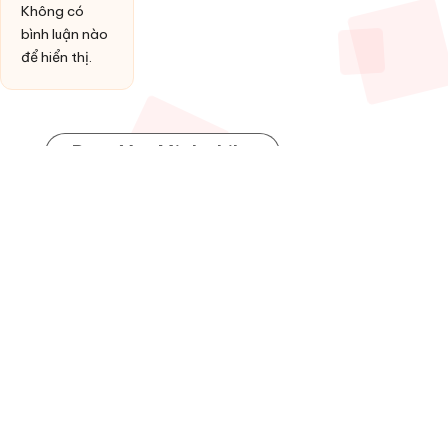
Không có
bình luận nào
để hiển thị.
Post You Might Like
Posted
HỢP ÂM
in
Đồng ý làm vợ anh
By
admin
13 Tháng 1, 2026
Posted
by