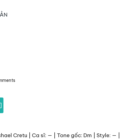
OẢN
mments
]
el Cretu | Ca sĩ: — | Tone gốc: Dm | Style: — |