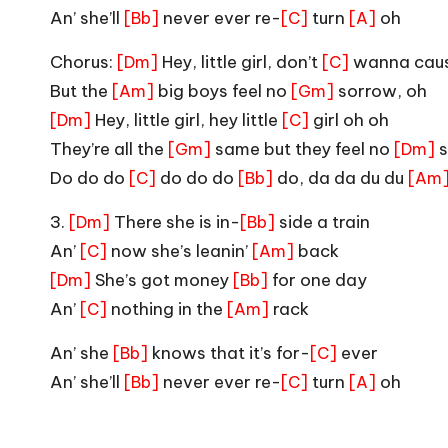
An’ she’ll
never ever re-
turn
oh
[Bb]
[C]
[A]
Chorus:
Hey, little girl, don’t
wanna caus
[Dm]
[C]
But the
big boys feel no
sorrow, oh
[Am]
[Gm]
Hey, little girl, hey little
girl oh oh
[Dm]
[C]
They’re all the
same but they feel no
s
[Gm]
[Dm]
Do do do
do do do
do, da da du du
[C]
[Bb]
[Am
3.
There she is in-
side a train
[Dm]
[Bb]
An’
now she’s leanin’
back
[C]
[Am]
She’s got money
for one day
[Dm]
[Bb]
An’
nothing in the
rack
[C]
[Am]
An’ she
knows that it’s for-
ever
[Bb]
[C]
An’ she’ll
never ever re-
turn
oh
[Bb]
[C]
[A]