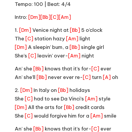
Tempo: 100 | Beat: 4/4
Intro:
[Dm]
[Bb]
[C]
[Am]
1.
Venice night at
5 o’clock
[Dm]
[Bb]
The
station hazy
light
[C]
[Am]
A sleepin’ bum, a
single girl
[Dm]
[Bb]
She’s
leavin’ over-
night
[C]
[Am]
An’ she
knows that it’s for-
ever
[Bb]
[C]
An’ she’ll
never ever re-
turn
oh
[Bb]
[C]
[A]
2.
In Italy on
holidays
[Dm]
[Bb]
She
had to see Da Vinci’s
style
[C]
[Am]
All the arts for
credit cards
[Dm]
[Bb]
She
would forgive him for a
smile
[C]
[Am]
An’ she
knows that it’s for-
ever
[Bb]
[C]