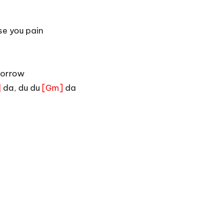
e you pain
orrow
da, du du
da
]
[Gm]