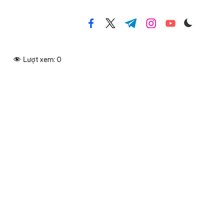
facebook.com
twitter.com
t.me
instagram.com
youtube.com
Lượt xem:
0