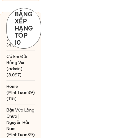
BẢNG
XẾP
Chờ một
HẠNG
tiếng yêu
TOP
(MinhTuan89)
10
(4.393)
Có Em Đời
Bỗng Vui
(admin)
(3.097)
Home
(MinhTuan89)
(115)
Bậu Vừa Lòng
Chưa |
Nguyễn Hải
Nam
(MinhTuan89)