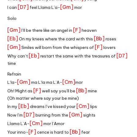
[D7]
[Gm]
I can
feel Llama L’a-
mor
Solo
[Gm]
[F]
I’ll be there like an angel in
heaven
[Eb]
[Bb]
On my knees where the card with this
roses
[Gm]
[F]
Smiles will born from the whispers of
lovers
[Eb]
[D7]
Why can’t
restart the same with the treasures of
time
Refrain
[Gm]
[Cm]
L’la-
ma L’la ma L’A-
mor
[F]
[Bb]
Oh! Might as
well say you’ll be
mine
(Oh matter where say your be mine)
[Eb]
[Cm]
In my
dreams I’ve kissed your
lips
[D7]
[Gm]
Now I’m
burning from the
sights
[Cm]
Llama L’A-
mor l’Amor
[F]
[Bb]
Your inno-
cence is hard to
fear