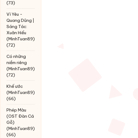
(73)
Vì Yêu -
Quang Dũng |
Sáng Tác:
Xuân Hiếu
(MinhTuan89)
(72)
Có những
niềm riêng
(MinhTuan89)
(72)
Khế ước
(MinhTuan89)
(66)
Phép Màu
(OST Đàn Cá
Gỗ)
(MinhTuan89)
(66)