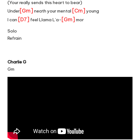
(Your really sends this heart to bear)
[Gm]
[Cm]
Under
neath your mental
young
[D7]
[Gm]
I can
feel Llama L’a-
mor
Solo
Refrain
Charlie G
Gm