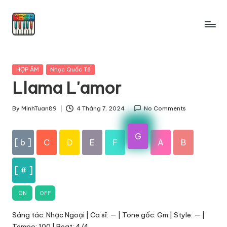
Skip
to
content
Posted
HỢP ÂM
Nhạc Quốc Tế
in
Llama L'amor
By
MinhTuan89
4 Tháng 7, 2024
No Comments
Posted
by
G
[ b ]
C
D
E
F
A
B
[ # ]
ON
OFF
Sáng tác: Nhạc Ngoại | Ca sĩ: — | Tone gốc: Gm | Style: — |
Tempo: 100 | Beat: 4/4