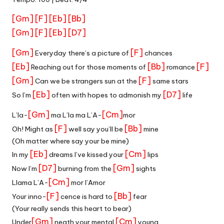
[Gm]
[F]
[Eb]
[Bb]
[Gm]
[F]
[Eb]
[D7]
[Gm]
[F]
Everyday there’s a picture of
chances
[Eb]
[Bb]
[F]
Reaching out for those moments of
romance
[Gm]
[F]
Can we be strangers sun at the
same stars
[Eb]
[D7]
So I’m
often with hopes to admonish my
life
[Gm]
[Cm]
L’la-
ma L’la ma L’A-
mor
[F]
[Bb]
Oh! Might as
well say you’ll be
mine
(Oh matter where say your be mine)
[Eb]
[Cm]
In my
dreams I’ve kissed your
lips
[D7]
[Gm]
Now I’m
burning from the
sights
[Cm]
Llama L’A-
mor l’Amor
[F]
[Bb]
Your inno-
cence is hard to
fear
(Your really sends this heart to bear)
[Gm]
[Cm]
Under
neath your mental
young