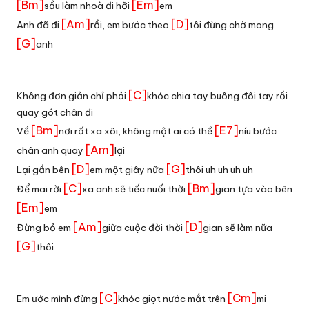
[Bm]
[Em]
sầu làm nhoà đi hỡi
em
[Am]
[D]
Anh đã đi
rồi, em bước theo
tôi đừng chờ mong
[G]
anh
_
[C]
Không đơn giản chỉ phải
khóc chia tay buông đôi tay rồi
quay gót chân đi
[Bm]
[E7]
Về
nơi rất xa xôi, không một ai có thể
níu bước
[Am]
chân anh quay
lại
[D]
[G]
Lại gần bên
em một giây nữa
thôi uh uh uh uh
[C]
[Bm]
Để mai rời
xa anh sẽ tiếc nuối thời
gian tựa vào bên
[Em]
em
[Am]
[D]
Đừng bỏ em
giữa cuộc đời thời
gian sẽ làm nữa
[G]
thôi
_
[C]
[Cm]
Em ước mình đừng
khóc giọt nước mắt trên
mi