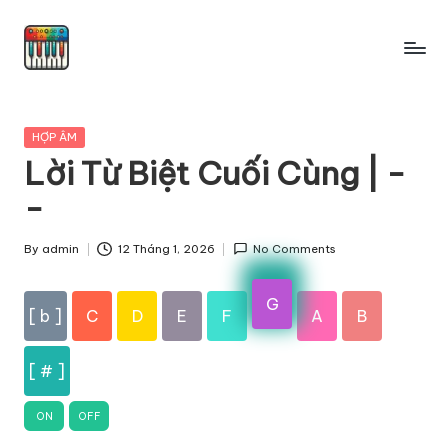
Skip
to
content
Posted
HỢP ÂM
in
Lời Từ Biệt Cuối Cùng | -
-
By
admin
12 Tháng 1, 2026
No Comments
Posted
by
G
[ b ]
C
D
E
F
A
B
[ # ]
ON
OFF