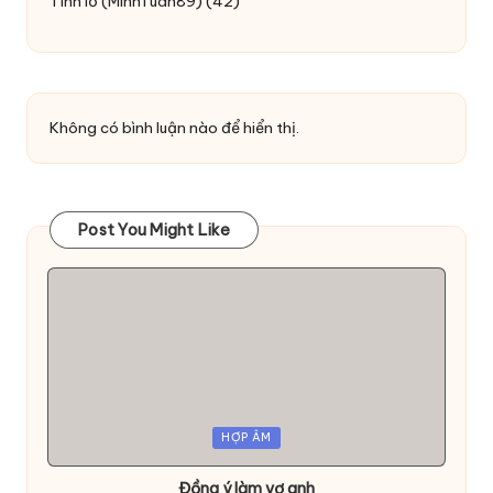
Tình lỡ
(MinhTuan89)
(42)
Không có bình luận nào để hiển thị.
Post You Might Like
Posted
HỢP ÂM
in
Đồng ý làm vợ anh