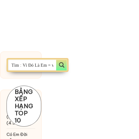
BẢNG
XẾP
Chờ một
HẠNG
tiếng yêu
TOP
(MinhTuan89)
10
(4.393)
Có Em Đời