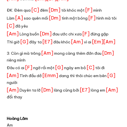
[C]
[Dm]
[F]
ĐK: Đêm qua
đêm
tôi khóc một
mình
[A]
[Dm]
[F]
Làm
sao quên mối
tình một bóng
hình mà tôi
[C]
đã yêu
[Am]
[Dm]
[F]
Lòng buồn
đau ước chi xưa
đừng gặp
[G]
[E7]
[Am]
[Em]
[Am]
Thì giờ
đây ta
đâu khóc
vì ai
[Am]
[Dm]
3. Còn gì mà trông
mong càng thêm đớn đau
riêng mình
[F]
[G]
[C]
Đâu có ai
ngờ rồi một
ngày em bỏ
tôi đi
[Am]
[Emm]
[G]
Tình đầu dở
dang thì thôi chúc em bên
người
[Am]
[Dm]
[E7]
[Am]
Duyên ta lỡ
làng cũng bởi
lòng em
đổi thay
Hoàng Lâm
Am