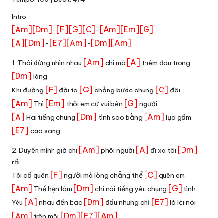
Intro:
[Am]
[Dm]
[F]
[G]
[C]
[Am]
[Em]
[G]
-
-
[A]
[Dm]
[E7]
[Am]
[Dm]
[Am]
-
-
[Am]
[A]
1. Thôi đừng nhìn nhau
chi mà
thêm đau trong
[Dm]
lòng
[F]
[G]
[C]
Khi đường
đời ta
chẳng bước chung
đôi
[Am]
[Em]
[G]
Thì
thôi em cứ vui bên
người
[A]
[Dm]
[Am]
Hai tiếng chung
tình sao bằng
lụa gấm
[E7]
cao sang
[Am]
[A]
[Dm]
2. Duyên mình giờ chi
phôi người
đi xa tôi
rồi
[F]
[C]
Tôi cố quên
người mà lòng chẳng thể
quên em
[Am]
[Dm]
[G]
Thề hẹn làm
chi nói tiếng yêu chung
tình
[A]
[Dm]
[E7]
Yêu
nhau đến bạc
đầu nhưng chỉ
là lời nói
[Am]
[Dm]
[E7]
[Am]
trên môi