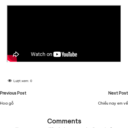
Lượt xem:
0
Post
Previous Post
Next Post
navigation
Hoa gỗ
Chiều nay em về
Comments