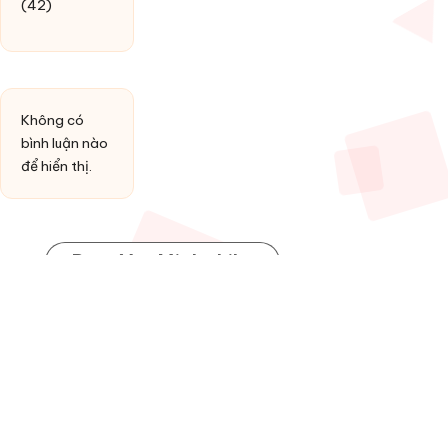
(42)
Không có
bình luận nào
để hiển thị.
Post You Might Like
Posted
HỢP ÂM