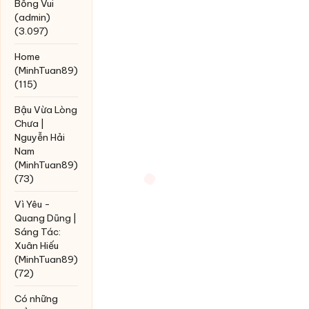
Bỗng Vui
(admin)
(3.097)
Home
(MinhTuan89)
(115)
Bậu Vừa Lòng
Chưa |
Nguyễn Hải
Nam
(MinhTuan89)
(73)
Vì Yêu -
Quang Dũng |
Sáng Tác:
Xuân Hiếu
(MinhTuan89)
(72)
Có những