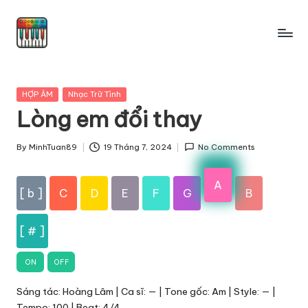
Skip
to
content
Posted
HỢP ÂM
Nhạc Trữ Tình
in
Lòng em đổi thay
By
MinhTuan89
19 Tháng 7, 2024
No Comments
Posted
by
A
[ b ]
C
D
E
F
G
B
[ # ]
ON
OFF
Sáng tác: Hoàng Lâm | Ca sĩ: — | Tone gốc: Am | Style: — |
Tempo: 100 | Beat: 4/4