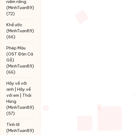
niềm riêng
(MinhTuan89)
(72)
Khế ước
(MinhTuan89)
(66)
Phép Màu
(OST Đàn Cá
Gỗ)
(MinhTuan89)
(66)
Hãy về với
anh | Hãy về
với em | Thái
Hùng
(MinhTuan89)
(57)
Tình lỡ
(MinhTuan89)