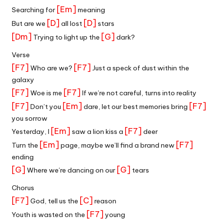
[Em]
Searching for
meaning
[D]
[D]
But are we
all lost
stars
[Dm]
[G]
Trying to light up the
dark?
Verse
[F7]
[F7]
Who are we?
Just a speck of dust within the
galaxy
[F7]
[F7]
Woe is me
If we’re not careful, turns into reality
[F7]
[Em]
[F7]
Don’t you
dare, let our best memories bring
you sorrow
[Em]
[F7]
Yesterday, I
saw a lion kiss a
deer
[Em]
[F7]
Turn the
page, maybe we’ll find a brand new
ending
[G]
[G]
Where we’re dancing on our
tears
Chorus
[F7]
[C]
God, tell us the
reason
[F7]
Youth is wasted on the
young