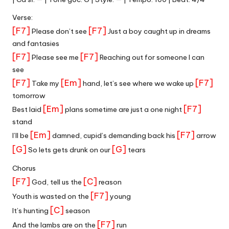
Verse:
[F7]
[F7]
Please don’t see
Just a boy caught up in dreams
and fantasies
[F7]
[F7]
Please see me
Reaching out for someone I can
see
[F7]
[Em]
[F7]
Take my
hand, let’s see where we wake up
tomorrow
[Em]
[F7]
Best laid
plans sometime are just a one night
stand
[Em]
[F7]
I’ll be
damned, cupid’s demanding back his
arrow
[G]
[G]
So lets gets drunk on our
tears
Chorus
[F7]
[C]
God, tell us the
reason
[F7]
Youth is wasted on the
young
[C]
It’s hunting
season
[F7]
And the lambs are on the
run