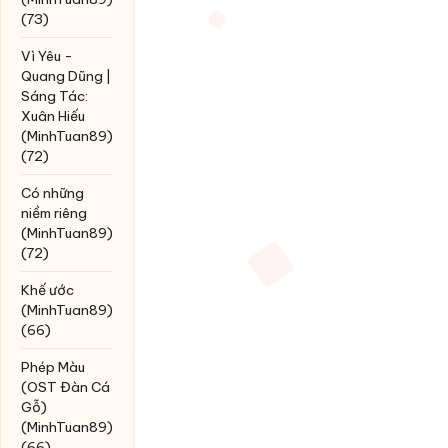
(73)
Vì Yêu -
Quang Dũng |
Sáng Tác:
Xuân Hiếu
(MinhTuan89)
(72)
Có những
niềm riêng
(MinhTuan89)
(72)
Khế ước
(MinhTuan89)
(66)
Phép Màu
(OST Đàn Cá
Gỗ)
(MinhTuan89)
(66)