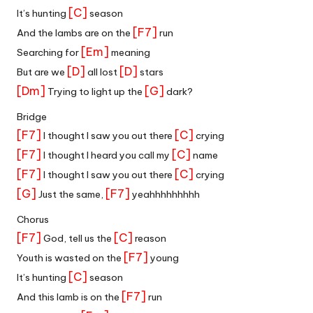
[C]
It’s hunting
season
[F7]
And the lambs are on the
run
[Em]
Searching for
meaning
[D]
[D]
But are we
all lost
stars
[Dm]
[G]
Trying to light up the
dark?
Bridge
[F7]
[C]
I thought I saw you out there
crying
[F7]
[C]
I thought I heard you call my
name
[F7]
[C]
I thought I saw you out there
crying
[G]
[F7]
Just the same,
yeahhhhhhhhh
Chorus
[F7]
[C]
God, tell us the
reason
[F7]
Youth is wasted on the
young
[C]
It’s hunting
season
[F7]
And this lamb is on the
run