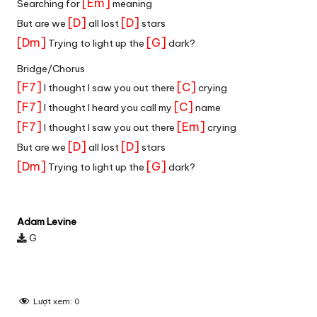
[Em]
Searching for
meaning
[D]
[D]
But are we
all lost
stars
[Dm]
[G]
Trying to light up the
dark?
Bridge/Chorus
[F7]
[C]
I thought I saw you out there
crying
[F7]
[C]
I thought I heard you call my
name
[F7]
[Em]
I thought I saw you out there
crying
[D]
[D]
But are we
all lost
stars
[Dm]
[G]
Trying to light up the
dark?
Adam Levine
G
Lượt xem:
0