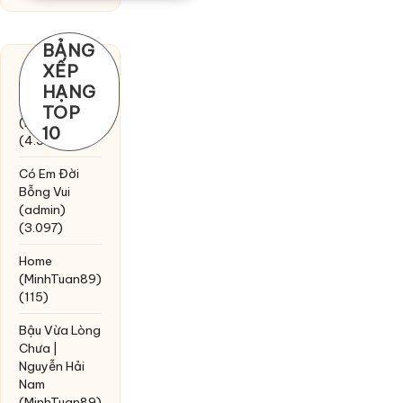
BẢNG
XẾP
Chờ một
HẠNG
tiếng yêu
TOP
(MinhTuan89)
10
(4.393)
Có Em Đời
Bỗng Vui
(admin)
(3.097)
Home
(MinhTuan89)
(115)
Bậu Vừa Lòng
Chưa |
Nguyễn Hải
Nam
(MinhTuan89)