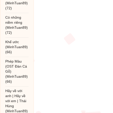
(MinhTuan89)
(72)
Có những
niềm riêng
(MinhTuan89)
(72)
Khế ước
(MinhTuan89)
(66)
Phép Màu
(OST Đàn Cá
Gỗ)
(MinhTuan89)
(66)
Hãy về với
anh | Hãy về
với em | Thái
Hùng
(MinhTuan89)