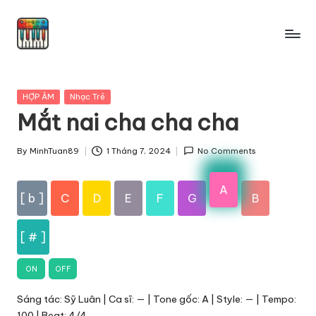
Skip
to
content
Posted
HỢP ÂM
Nhạc Trẻ
in
Mắt nai cha cha cha
By
MinhTuan89
1 Tháng 7, 2024
No Comments
Posted
by
A
[ b ]
C
D
E
F
G
B
[ # ]
ON
OFF
Sáng tác: Sỹ Luân | Ca sĩ: — | Tone gốc: A | Style: — | Tempo:
100 | Beat: 4/4