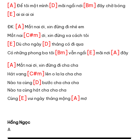
[A]
[D]
[Bm]
Để tôi một mình
mãi ngồi nơi
đây chờ bóng
[E]
ai ai ai ai
[A]
ĐK:
Mắt nai ơi, xin đừng đi nhé em
[C#m]
Mắt nai
ơi, xin đừng xa cách tôi
[E]
[D]
Dù cho ngày
tháng có đi qua
[Bm]
[E]
[A]
Có những phong ba tôi
vẫn ngồi
mãi nơi
đây
[A]
Mắt nai ơi, xin đừng đi cha cha
[C#m]
Hát vang
lên o la la cha cha
[D]
Nào ta cùng
bước cha cha cha
Nào ta cùng hát cha cha cha
[E]
[A]
Cùng
vui ngày tháng mộng
mơ
Hồng Ngọc
A