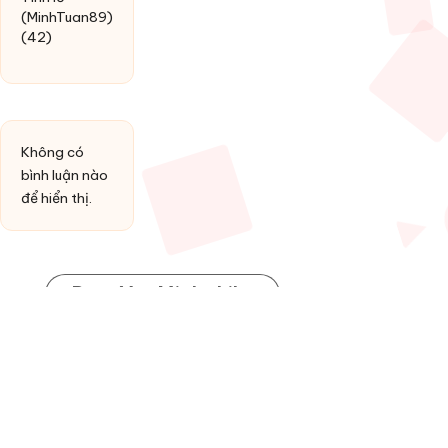
(MinhTuan89)
(42)
Không có
bình luận nào
để hiển thị.
Post You Might Like