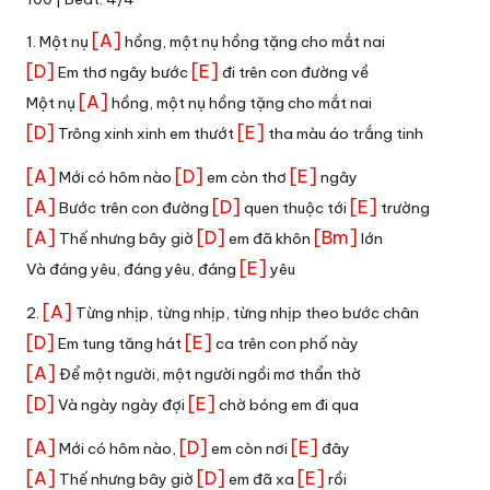
[A]
1. Một nụ
hồng, một nụ hồng tặng cho mắt nai
[D]
[E]
Em thơ ngây bước
đi trên con đường về
[A]
Một nụ
hồng, một nụ hồng tặng cho mắt nai
[D]
[E]
Trông xinh xinh em thướt
tha màu áo trắng tinh
[A]
[D]
[E]
Mới có hôm nào
em còn thơ
ngây
[A]
[D]
[E]
Bước trên con đường
quen thuộc tới
trường
[A]
[D]
[Bm]
Thế nhưng bây giờ
em đã khôn
lớn
[E]
Và đáng yêu, đáng yêu, đáng
yêu
[A]
2.
Từng nhịp, từng nhịp, từng nhịp theo bước chân
[D]
[E]
Em tung tăng hát
ca trên con phố này
[A]
Để một người, một người ngồi mơ thẩn thờ
[D]
[E]
Và ngày ngày đợi
chờ bóng em đi qua
[A]
[D]
[E]
Mới có hôm nào,
em còn nơi
đây
[A]
[D]
[E]
Thế nhưng bây giờ
em đã xa
rồi