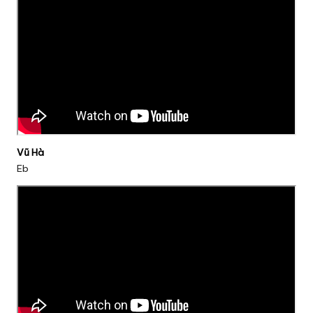
Vũ Hà
Eb