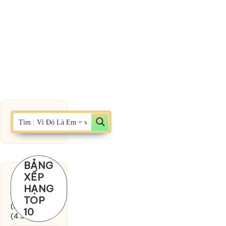
BẢNG
XẾP
Chờ một
HẠNG
tiếng yêu
TOP
(MinhTuan89)
10
(4.393)