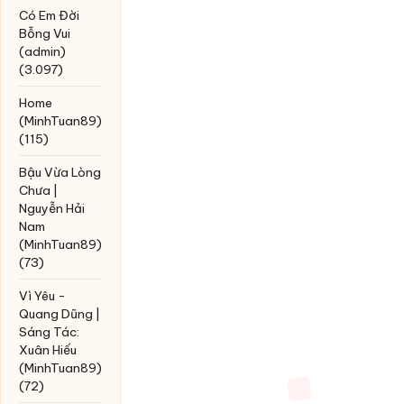
Có Em Đời
Bỗng Vui
(admin)
(3.097)
Home
(MinhTuan89)
(115)
Bậu Vừa Lòng
Chưa |
Nguyễn Hải
Nam
(MinhTuan89)
(73)
Vì Yêu -
Quang Dũng |
Sáng Tác:
Xuân Hiếu
(MinhTuan89)
(72)