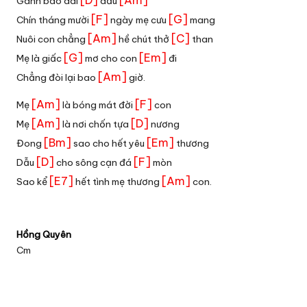
[D]
[Am]
Gánh bao dãi
dầu
[F]
[G]
Chín tháng mười
ngày mẹ cưu
mang
[Am]
[C]
Nuôi con chẳng
hề chút thở
than
[G]
[Em]
Mẹ là giấc
mơ cho con
đi
[Am]
Chẳng đòi lại bao
giờ.
[Am]
[F]
Mẹ
là bóng mát đời
con
[Am]
[D]
Mẹ
là nơi chốn tựa
nương
[Bm]
[Em]
Đong
sao cho hết yêu
thương
[D]
[F]
Dẫu
cho sông cạn đá
mòn
[E7]
[Am]
Sao kể
hết tình mẹ thương
con.
Hồng Quyên
Cm