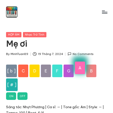
Skip
to
content
Posted
HỢP ÂM
Nhạc Trữ Tình
in
Mẹ ơi
By
MinhTuan89
19 Tháng 7, 2024
No Comments
Posted
by
A
[ b ]
C
D
E
F
G
B
[ # ]
ON
OFF
Sáng tác: Nhựt Phương | Ca sĩ: — | Tone gốc: Am | Style: — |
Tempo: 100 | Beat: 4/4