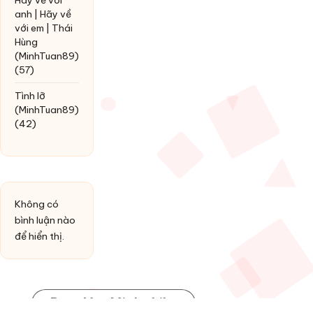
Hãy về với
anh | Hãy về
với em | Thái
Hùng
(MinhTuan89)
(57)
Tình lỡ
(MinhTuan89)
(42)
Không có
bình luận nào
để hiển thị.
Post You Might Like