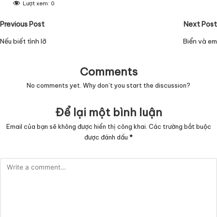
Lượt xem:
0
Post
Previous Post
Next Post
navigation
Nếu biết tình lỡ
Biển và em
Comments
No comments yet. Why don’t you start the discussion?
Để lại một bình luận
Email của bạn sẽ không được hiển thị công khai.
Các trường bắt buộc
được đánh dấu
*