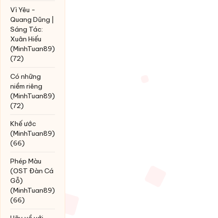
Vì Yêu -
Quang Dũng |
Sáng Tác:
Xuân Hiếu
(MinhTuan89)
(72)
Có những
niềm riêng
(MinhTuan89)
(72)
Khế ước
(MinhTuan89)
(66)
Phép Màu
(OST Đàn Cá
Gỗ)
(MinhTuan89)
(66)