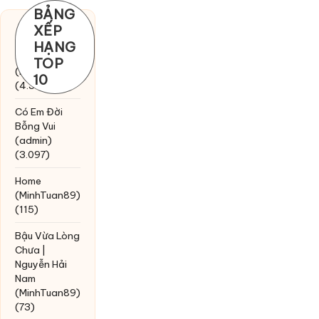
BẢNG
XẾP
Chờ một
HẠNG
tiếng yêu
TOP
(MinhTuan89)
10
(4.393)
Có Em Đời
Bỗng Vui
(admin)
(3.097)
Home
(MinhTuan89)
(115)
Bậu Vừa Lòng
Chưa |
Nguyễn Hải
Nam
(MinhTuan89)
(73)