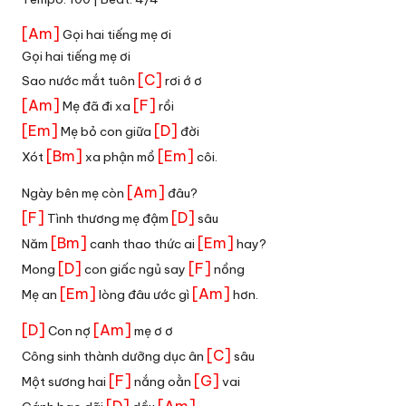
[Am]
Gọi hai tiếng mẹ ơi
Gọi hai tiếng mẹ ơi
[C]
Sao nước mắt tuôn
rơi ớ ơ
[Am]
[F]
Mẹ đã đi xa
rồi
[Em]
[D]
Mẹ bỏ con giữa
đời
[Bm]
[Em]
Xót
xa phận mồ
côi.
[Am]
Ngày bên mẹ còn
đâu?
[F]
[D]
Tình thương mẹ đậm
sâu
[Bm]
[Em]
Năm
canh thao thức ai
hay?
[D]
[F]
Mong
con giấc ngủ say
nồng
[Em]
[Am]
Mẹ an
lòng đâu ước gì
hơn.
[D]
[Am]
Con nợ
mẹ ơ ơ
[C]
Công sinh thành dưỡng dục ân
sâu
[F]
[G]
Một sương hai
nắng oằn
vai