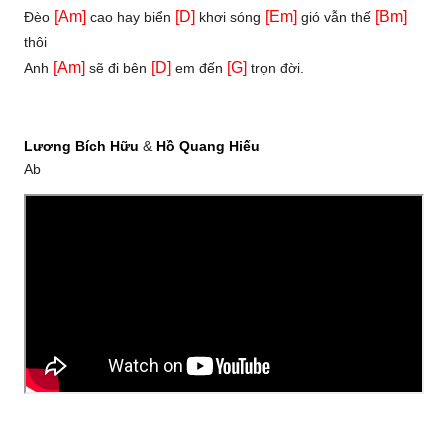
[Am]
[D]
[Em]
[Bm]
Đèo
cao hay biển
khơi sóng
gió vẫn thế
thôi
[Am]
[D]
[G]
Anh
sẽ đi bên
em đến
trọn đời.
Lương Bích Hữu
&
Hồ Quang Hiếu
Ab