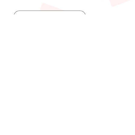
Post You Might Like
Posted
HỢP ÂM
in
Đồng ý làm vợ anh
By
admin
13 Tháng 1, 2026
Posted
by