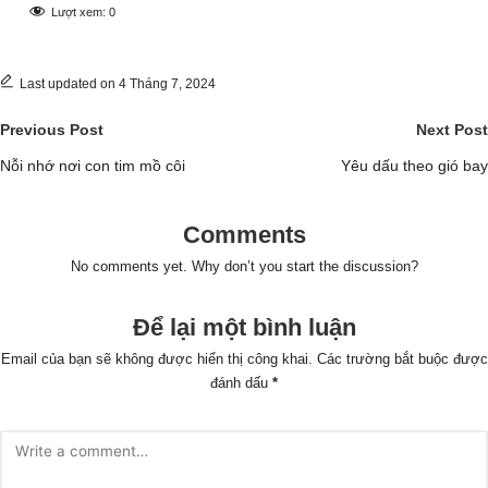
Lượt xem:
0
Last updated on 4 Tháng 7, 2024
Post
Previous Post
Next Post
navigation
Nỗi nhớ nơi con tim mồ côi
Yêu dấu theo gió bay
Comments
No comments yet. Why don’t you start the discussion?
Để lại một bình luận
Email của bạn sẽ không được hiển thị công khai.
Các trường bắt buộc được
đánh dấu
*