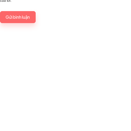
của tôi.