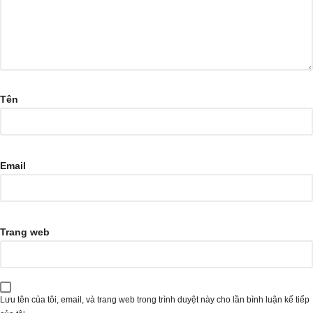
Tên
Email
Trang web
Lưu tên của tôi, email, và trang web trong trình duyệt này cho lần bình luận kế tiếp