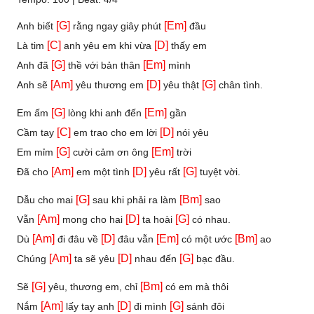
[G]
[Em]
Anh biết
rằng ngay giây phút
đầu
[C]
[D]
Là tim
anh yêu em khi vừa
thấy em
[G]
[Em]
Anh đã
thề với bản thân
mình
[Am]
[D]
[G]
Anh sẽ
yêu thương em
yêu thật
chân tình.
[G]
[Em]
Em ấm
lòng khi anh đến
gần
[C]
[D]
Cầm tay
em trao cho em lời
nói yêu
[G]
[Em]
Em mỉm
cười cảm ơn ông
trời
[Am]
[D]
[G]
Đã cho
em một tình
yêu rất
tuyệt vời.
[G]
[Bm]
Dẫu cho mai
sau khi phải ra làm
sao
[Am]
[D]
[G]
Vẫn
mong cho hai
ta hoài
có nhau.
[Am]
[D]
[Em]
[Bm]
Dù
đi đâu về
đâu vẫn
có một ước
ao
[Am]
[D]
[G]
Chúng
ta sẽ yêu
nhau đến
bạc đầu.
[G]
[Bm]
Sẽ
yêu, thương em, chỉ
có em mà thôi
[Am]
[D]
[G]
Nắm
lấy tay anh
đi mình
sánh đôi