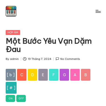
Skip
to
content
Posted
HỢP ÂM
in
Một Bước Yêu Vạn Dặm
Đau
By
admin
19 Tháng 7, 2024
No Comments
Posted
by
[ b ]
C
D
E
F
G
A
B
[ # ]
ON
OFF