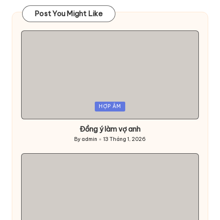
Post You Might Like
Posted
HỢP ÂM
in
Đồng ý làm vợ anh
By
admin
13 Tháng 1, 2026
Posted
by