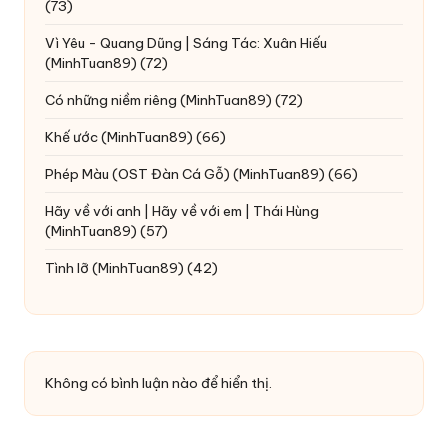
(73)
Vì Yêu - Quang Dũng | Sáng Tác: Xuân Hiếu
(MinhTuan89)
(72)
Có những niềm riêng
(MinhTuan89)
(72)
Khế ước
(MinhTuan89)
(66)
Phép Màu (OST Đàn Cá Gỗ)
(MinhTuan89)
(66)
Hãy về với anh | Hãy về với em | Thái Hùng
(MinhTuan89)
(57)
Tình lỡ
(MinhTuan89)
(42)
Không có bình luận nào để hiển thị.