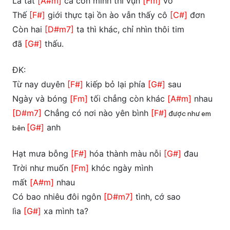
Là tất
[A#m]
cả còn mình thì vụn
[Fm]
vỡ
Thế
[F#]
giới thực tại ồn ào vẫn thấy cô
[C#]
đơn
Còn hai
[D#m7]
ta thì khác, chỉ nhìn thôi tim
đã
[G#]
thấu.
ĐK:
Từ nay duyên
[F#]
kiếp bỏ lại phía
[G#]
sau
Ngày và bóng
[Fm]
tối chẳng còn khác
[A#m]
nhau
[D#m7]
Chẳng có nơi nào yên bình
[F#]
được như em
[G#]
anh
bên
Hạt mưa bỗng
[F#]
hóa thành màu nỗi
[G#]
đau
Trời như muốn
[Fm]
khóc ngày mình
mất
[A#m]
nhau
Có bao nhiêu đôi ngôn
[D#m7]
tình, cớ sao
lìa
[G#]
xa mình ta?