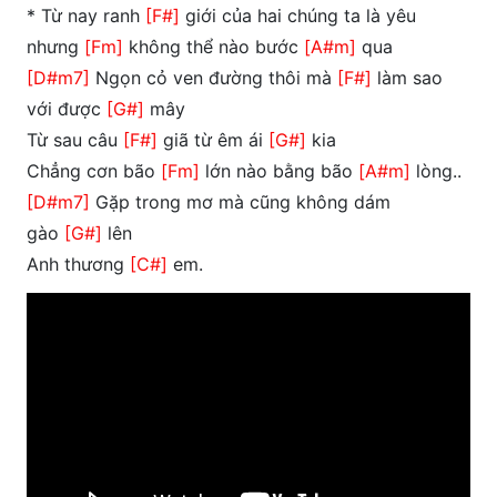
* Từ nay ranh
[F#]
giới của hai chúng ta là yêu
nhưng
[Fm]
không thể nào bước
[A#m]
qua
[D#m7]
Ngọn cỏ ven đường thôi mà
[F#]
làm sao
với được
[G#]
mây
Từ sau câu
[F#]
giã từ êm ái
[G#]
kia
Chẳng cơn bão
[Fm]
lớn nào bằng bão
[A#m]
lòng..
[D#m7]
Gặp trong mơ mà cũng không dám
gào
[G#]
lên
Anh thương
[C#]
em.