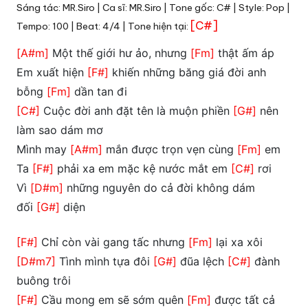
Sáng tác: MR.Siro | Ca sĩ: MR.Siro | Tone gốc: C# | Style: Pop |
[C#]
Tempo: 100 | Beat: 4/4 | Tone hiện tại:
[A#m]
Một thế giới hư ảo, nhưng
[Fm]
thật ấm áp
Em xuất hiện
[F#]
khiến những băng giá đời anh
bỗng
[Fm]
dần tan đi
[C#]
Cuộc đời anh đặt tên là muộn phiền
[G#]
nên
làm sao dám mơ
Mình may
[A#m]
mắn được trọn vẹn cùng
[Fm]
em
Ta
[F#]
phải xa em mặc kệ nước mắt em
[C#]
rơi
Vì
[D#m]
những nguyên do cả đời không dám
đối
[G#]
diện
[F#]
Chỉ còn vài gang tấc nhưng
[Fm]
lại xa xôi
[D#m7]
Tình mình tựa đôi
[G#]
đũa lệch
[C#]
đành
buông trôi
[F#]
Cầu mong em sẽ sớm quên
[Fm]
được tất cả