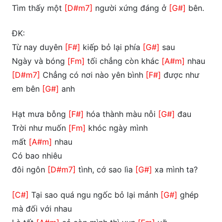
Tìm thấy một
[D#m7]
người xứng đáng ở
[G#]
bên.
ĐK:
Từ nay duyên
[F#]
kiếp bỏ lại phía
[G#]
sau
Ngày và bóng
[Fm]
tối chẳng còn khác
[A#m]
nhau
[D#m7]
Chẳng có nơi nào yên bình
[F#]
được như
em bên
[G#]
anh
Hạt mưa bỗng
[F#]
hóa thành màu nỗi
[G#]
đau
Trời như muốn
[Fm]
khóc ngày mình
mất
[A#m]
nhau
Có bao nhiêu
đôi ngôn
[D#m7]
tình, cớ sao lìa
[G#]
xa mình ta?
[C#]
Tại sao quá ngu ngốc bỏ lại mảnh
[G#]
ghép
mà đối với nhau