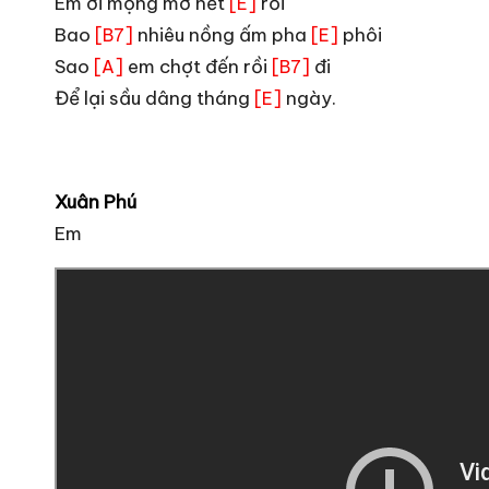
Em ơi mộng mơ hết
rồi
[E]
Bao
nhiêu nồng ấm pha
phôi
[B7]
[E]
Sao
em chợt đến rồi
đi
[A]
[B7]
Để lại sầu dâng tháng
ngày.
[E]
Xuân Phú
Em