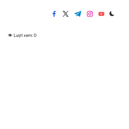
facebook.com
twitter.com
t.me
instagram.com
youtube.com
Lượt xem:
0