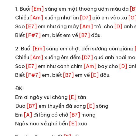
1. Buổi
sáng em một thoáng ươm màu da
[Em]
[B
Chiều
xuống như làn
gió em vào xa
[Am]
[D7]
[G
Sao
em như áng mây
trôi cho
anh s
[E7]
[Am]
[D]
Biết
em, biết em về
đâu.
[F#7]
[B7]
2. Buổi
sáng em chợt đến sương còn giăng
[Em]
Chiều
xuống êm đềm
quá anh hoài m
[Am]
[D7]
Sao
em như cánh chim
bay cho
anh
[E7]
[Am]
[D]
Biết
em, biết
em về
đâu.
[F#7]
[B7]
[E]
ĐK:
Em ơi ngày vui chóng
tàn
[E]
Đưa
em thuyền đã sang
sông
[B7]
[E]
Em
đi lòng có chờ
mong
[A]
[B7]
Ngày nào về ghé bến
xưa.
[E]