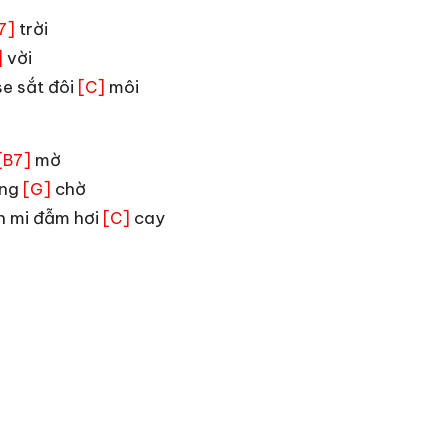
trời
7]
vời
]
e sắt đôi
môi
[C]
mờ
[B7]
ong
chờ
[G]
 mi đẫm hơi
cay
[C]