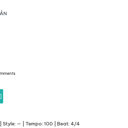
OẢN
omments
]
| Style: — | Tempo: 100 | Beat: 4/4