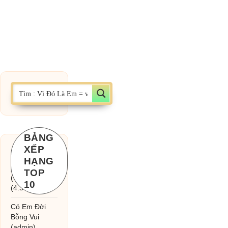
BẢNG
XẾP
Chờ một tiếng
HẠNG
yêu
TOP
(MinhTuan89)
10
(4.393)
Có Em Đời
Bỗng Vui
(admin)