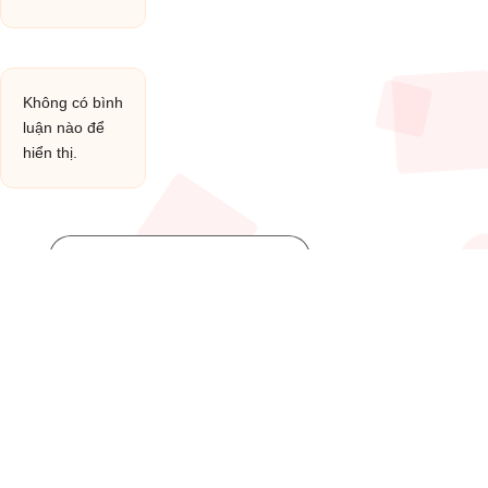
Không có bình
luận nào để
hiển thị.
Post You Might Like
Posted
HỢP ÂM
in