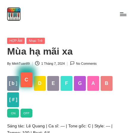
Skip
to
content
Posted
HỢP ÂM
Nhạc Trẻ
in
Mùa hạ mãi xa
By
MinhTuan89
1 Tháng 7, 2024
No Comments
Posted
by
C
[ b ]
D
E
F
G
A
B
[ # ]
ON
OFF
Sáng tác: Lê Quang | Ca sĩ: — | Tone gốc: C | Style: — |
Tempo: 100 | Beat: 4/4