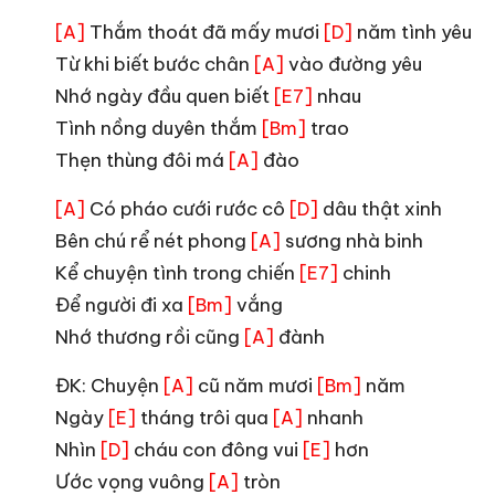
Thắm thoát đã mấy mươi
năm tình yêu
[A]
[D]
Từ khi biết bước chân
vào đường yêu
[A]
Nhớ ngày đầu quen biết
nhau
[E7]
Tình nồng duyên thắm
trao
[Bm]
Thẹn thùng đôi má
đào
[A]
Có pháo cưới rước cô
dâu thật xinh
[A]
[D]
Bên chú rể nét phong
sương nhà binh
[A]
Kể chuyện tình trong chiến
chinh
[E7]
Để người đi xa
vắng
[Bm]
Nhớ thương rồi cũng
đành
[A]
ĐK: Chuyện
cũ năm mươi
năm
[A]
[Bm]
Ngày
tháng trôi qua
nhanh
[E]
[A]
Nhìn
cháu con đông vui
hơn
[D]
[E]
Ước vọng vuông
tròn
[A]