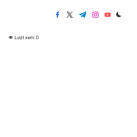
facebook.com
twitter.com
t.me
instagram.com
youtube.com
Lượt xem:
0