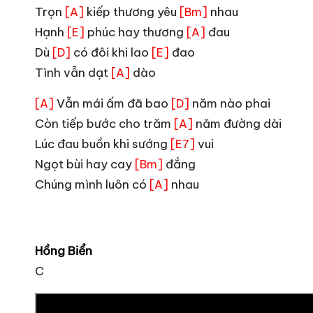
Trọn
kiếp thương yêu
nhau
[A]
[Bm]
Hạnh
phúc hay thương
đau
[E]
[A]
Dù
có đôi khi lao
đao
[D]
[E]
Tình vẫn dạt
dào
[A]
Vẫn mái ấm đã bao
năm nào phai
[A]
[D]
Còn tiếp bước cho trăm
năm đường dài
[A]
Lúc đau buồn khi sướng
vui
[E7]
Ngọt bùi hay cay
đắng
[Bm]
Chúng mình luôn có
nhau
[A]
Hồng Biển
C