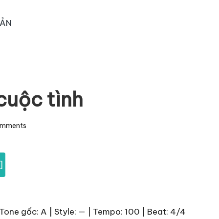
OẢN
uộc tình
omments
]
Tone gốc: A | Style: — | Tempo: 100 | Beat: 4/4