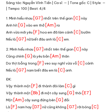
Sáng tác: Nguyễn Vĩnh Tiến | Ca sĩ: — | Tone gốc: C | Style: —
| Tempo: 100 | Beat: 4/4
[G7]
[C]
1. Mình hiểu nhau
nhất trên thế gian
này
[G]
[Am]
Anh hít
vào em thở
ra
[F]
[C]
Anh vừa mới yêu
hoa em đã làm cánh
bướm
[G7]
[C]
Nếu là
nữ biết đâu anh là
em.
[G7]
[C]
2. Mình hiểu nhau
nhất trên thế gian
này
[G]
[Am]
Cũng chính
là yêu bản
thân
[F]
[C]
Da thịt bỗng trong
veo suy nghĩ vừa vỗ
cánh
[G7]
[C]
Nếu là
nam biết đâu em là
anh.
ĐK:
[F]
[C]
Vậy thành một
đi thành đôi làm
gì
[Bb]
[G]
[E7]
Vậy thành một
đi một cây sung
thôi
[Am]
[G]
Một
cây sung đứng bên
đồi
[F]
[D7]
[G7]
[C]
Là
nam hay
nữ cũng không
rời bóng