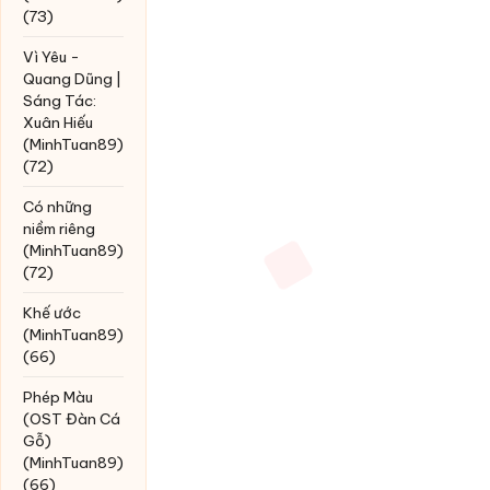
(73)
Vì Yêu -
Quang Dũng |
Sáng Tác:
Xuân Hiếu
(MinhTuan89)
(72)
Có những
niềm riêng
(MinhTuan89)
(72)
Khế ước
(MinhTuan89)
(66)
Phép Màu
(OST Đàn Cá
Gỗ)
(MinhTuan89)
(66)