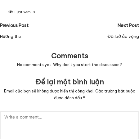
Lượt xem:
0
Post
Previous Post
Next Post
navigation
Hương thu
Đôi bờ ảo vọng
Comments
No comments yet. Why don’t you start the discussion?
Để lại một bình luận
Email của bạn sẽ không được hiển thị công khai.
Các trường bắt buộc
được đánh dấu
*