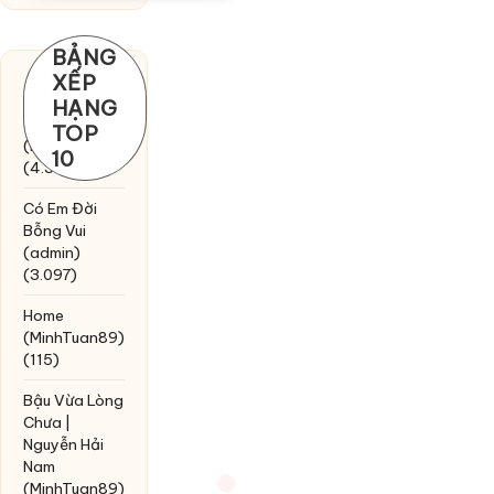
BẢNG
XẾP
Chờ một
HẠNG
tiếng yêu
TOP
(MinhTuan89)
10
(4.393)
Có Em Đời
Bỗng Vui
(admin)
(3.097)
Home
(MinhTuan89)
(115)
Bậu Vừa Lòng
Chưa |
Nguyễn Hải
Nam
(MinhTuan89)