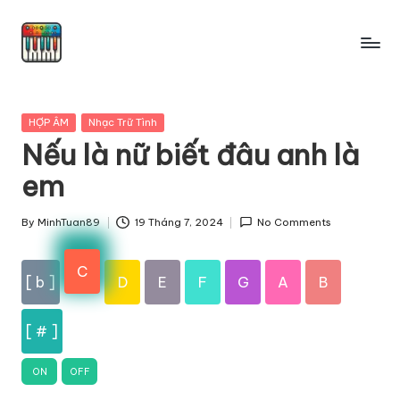
Skip
to
content
Posted
HỢP ÂM
Nhạc Trữ Tình
in
Nếu là nữ biết đâu anh là
em
By
MinhTuan89
19 Tháng 7, 2024
No Comments
Posted
by
C
[ b ]
D
E
F
G
A
B
[ # ]
ON
OFF