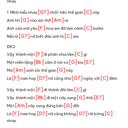
nhau.
[G7]
[C]
1. Mình hiểu nhau
nhất trên thế gian
này
[G]
[Am]
Anh hít
vào em thở
ra
[F]
[C]
Anh vừa mới yêu
hoa em đã làm cánh
bướm
[G7]
[C]
Nếu là
nữ biết đâu anh là
em.
ĐK2:
[F]
[C]
Vậy thành một
đi phân chia làm
gì
[Bb]
[G]
[E7]
Một niềm lặng
câm ở nơi xa
kia
[Am]
[G]
Mà
sinh sôi thế gian
này
[F]
[D7]
[G7]
[C]
Là
nam hay
nữ cũng như
ngày với
đêm.
[F]
[C]
Vậy thành một
đi thành đôi làm
gì
[Bb]
[G]
[E7]
Vậy thành một
đi một cây sung
thôi
[Am]
[G]
Một
cây sung đứng bên
đồi
[F]
[D7]
[G7]
[C]
Là
nam hay
nữ cũng không
rời bóng
nhau.