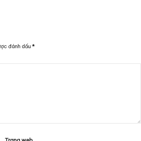
ược đánh dấu
*
Trang web