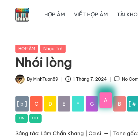
HỢP ÂM
VIẾT HỢP ÂM
TÀI KH
Skip
to
content
Posted
HỢP ÂM
Nhạc Trẻ
in
Nhói lòng
By
MinhTuan89
1 Tháng 7, 2024
No Co
Posted
by
A
[ b ]
C
D
E
F
G
B
[ # 
ON
OFF
Sáng tác: Lâm Chấn Khang | Ca sĩ: — | Tone gốc: