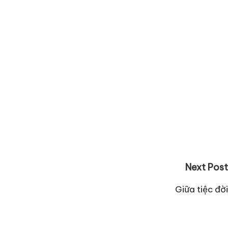
Next Post
Giữa tiệc đời