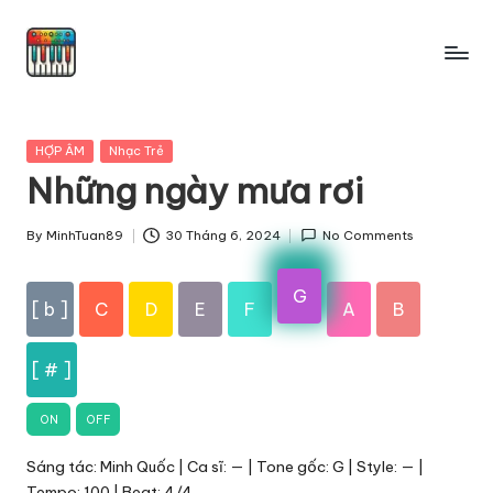
Skip
to
content
Posted
HỢP ÂM
Nhạc Trẻ
in
Những ngày mưa rơi
By
MinhTuan89
30 Tháng 6, 2024
No Comments
Posted
by
G
[ b ]
C
D
E
F
A
B
[ # ]
ON
OFF
Sáng tác: Minh Quốc | Ca sĩ: — | Tone gốc: G | Style: — |
Tempo: 100 | Beat: 4/4