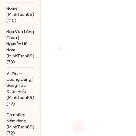
Home
(MinhTuan89)
(115)
Bậu Vừa Lòng
Chưa |
Nguyễn Hải
Nam
(MinhTuan89)
(73)
Vì Yêu -
Quang Dũng |
Sáng Tác:
Xuân Hiếu
(MinhTuan89)
(72)
Có những
niềm riêng
(MinhTuan89)
(72)