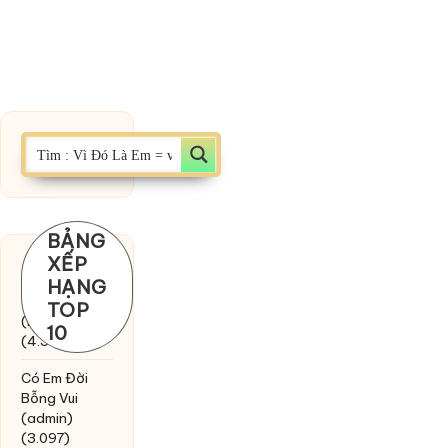
BẢNG
XẾP
Chờ một
HẠNG
tiếng yêu
TOP
(MinhTuan89)
10
(4.393)
Có Em Đời
Bỗng Vui
(admin)
(3.097)