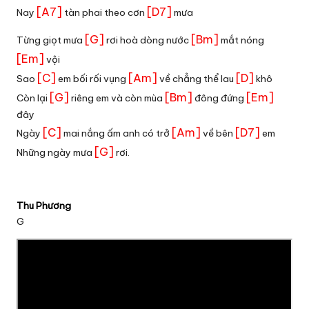
[A7]
[D7]
Nay
tàn phai theo cơn
mưa
[G]
[Bm]
Từng giọt mưa
rơi hoà dòng nước
mắt nóng
[Em]
vội
[C]
[Am]
[D]
Sao
em bối rối vụng
về chẳng thể lau
khô
[G]
[Bm]
[Em]
Còn lại
riêng em và còn mùa
đông đứng
đây
[C]
[Am]
[D7]
Ngày
mai nắng ấm anh có trở
về bên
em
[G]
Những ngày mưa
rơi.
Thu Phương
G