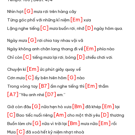
[G]
Nhìn hạt
mưa rơi trên hàng cây
[Em]
Từng góc phố với những kỉ niệm
xưa
[C]
[D]
Lặng nghe tiếng
mưa buồn rơi, nhớ
ngày hôm qua.
[G]
Ngày mưa
rơi chia tay nhau vội vã
[Em]
Ngày không anh chân lang thang đi về
phía nào
[C]
[D]
Chỉ còn
tiếng mưa lại rơi, bóng
chiều chơi vơi.
[Em]
Chuyện kí
ức phút giây quay về
[C]
[G]
Cơn mưa
ấy bên hiên hôm
nào
[B7]
[Em]
Trong vòng tay
ấm nghe tiếng thì
thầm
[A7]
[D7]
“Yêu anh nhé
em.”
[G]
[Bm]
[Em]
Giờ còn đâu
nữa hẹn hò xưa
đã khép
lại
[C]
[Am]
[D]
Bao tiếc nuối riêng
cho một thời yêu
thương
[G]
[Bm]
[Em]
Buồn làm chi
nữa vì trời lại
mưa nữa
rồi
[C]
Mưa
đã xoá hết kỷ niệm nhạt nhoà