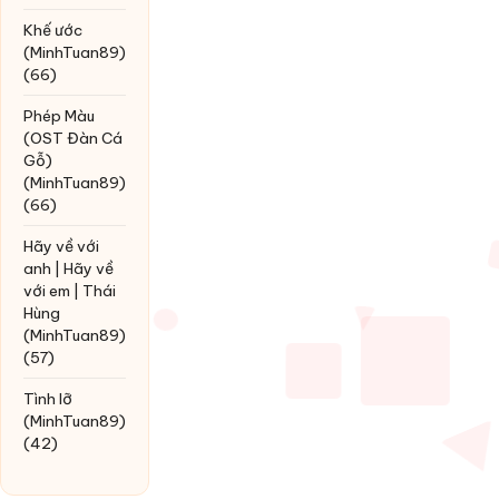
Khế ước
(MinhTuan89)
(66)
Phép Màu
(OST Đàn Cá
Gỗ)
(MinhTuan89)
(66)
Hãy về với
anh | Hãy về
với em | Thái
Hùng
(MinhTuan89)
(57)
Tình lỡ
(MinhTuan89)
(42)