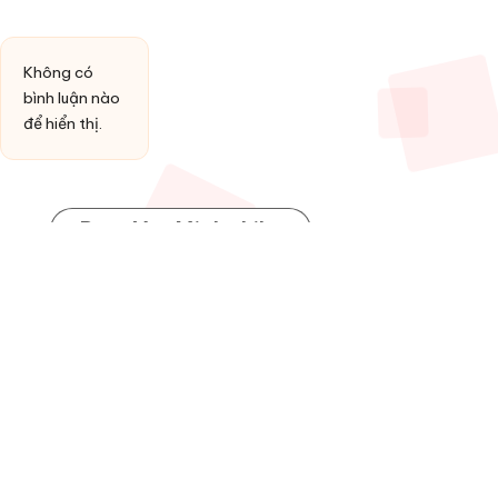
Không có
bình luận nào
để hiển thị.
Post You Might Like
Posted
HỢP ÂM
in
Đồng ý làm vợ anh