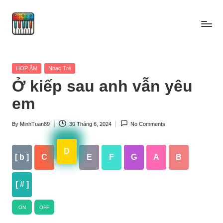
Skip
to
content
Posted
HỢP ÂM
Nhạc Trẻ
in
Ở kiếp sau anh vẫn yêu
em
By
MinhTuan89
30 Tháng 6, 2024
No Comments
Posted
by
D
[ b ]
C
E
F
G
A
B
[ # ]
ON
OFF