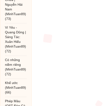
Nguyễn Hải
Nam
(MinhTuan89)
(73)
Vì Yêu -
Quang Dũng |
Sáng Tác:
Xuân Hiếu
(MinhTuan89)
(72)
Có những
niềm riêng
(MinhTuan89)
(72)
Khế ước
(MinhTuan89)
(66)
Phép Màu
(OST Đàn Cá