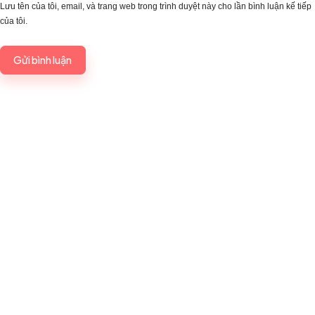
Lưu tên của tôi, email, và trang web trong trình duyệt này cho lần bình luận kế tiếp
của tôi.