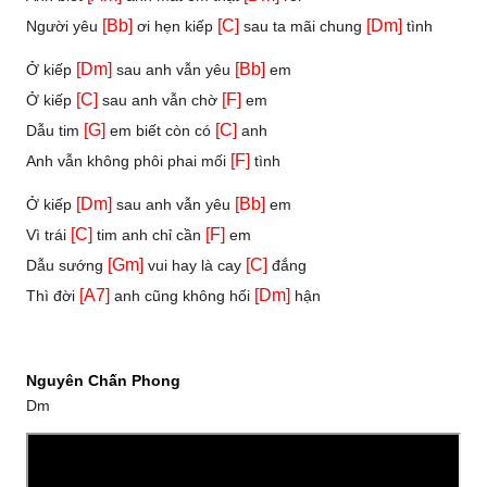
[Bb]
[C]
[Dm]
Người yêu
ơi hẹn kiếp
sau ta mãi chung
tình
[Dm]
[Bb]
Ở kiếp
sau anh vẫn yêu
em
[C]
[F]
Ở kiếp
sau anh vẫn chờ
em
[G]
[C]
Dẫu tim
em biết còn có
anh
[F]
Anh vẫn không phôi phai mối
tình
[Dm]
[Bb]
Ở kiếp
sau anh vẫn yêu
em
[C]
[F]
Vì trái
tim anh chỉ cần
em
[Gm]
[C]
Dẫu sướng
vui hay là cay
đắng
[A7]
[Dm]
Thì đời
anh cũng không hối
hận
Nguyên Chấn Phong
Dm