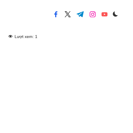
facebook.com
twitter.com
t.me
instagram.com
youtube.com
Lượt xem:
1