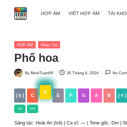
HỢP ÂM
VIẾT HỢP ÂM
TÀI KH
Skip
to
content
Posted
HỢP ÂM
Nhạc Trẻ
in
Phố hoa
By
MinhTuan89
30 Tháng 6, 2024
No Com
Posted
by
D
[ b ]
C
E
F
G
A
B
[ # ]
ON
OFF
Sáng tác: Hoài An (trẻ) | Ca sĩ: — | Tone gốc: Dm | S