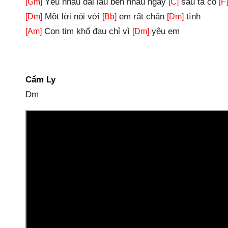
Yêu nhau dài lâu bên nhau ngày
sau ta có
[Gm]
[C]
[F]
Một lời nói với
em rất chân
tình
[Dm]
[Bb]
[Dm]
Con tim khổ đau chỉ vì
yêu em
[Am]
[Dm]
Cẩm Ly
Dm