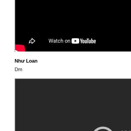
Như Loan
Dm