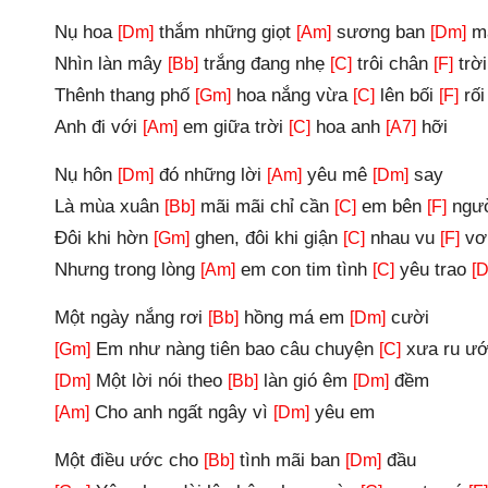
Nụ hoa
thắm những giọt
sương ban
m
[Dm]
[Am]
[Dm]
Nhìn làn mây
trắng đang nhẹ
trôi chân
trời
[Bb]
[C]
[F]
Thênh thang phố
hoa nắng vừa
lên bối
rối
[Gm]
[C]
[F]
Anh đi với
em giữa trời
hoa anh
hỡi
[Am]
[C]
[A7]
Nụ hôn
đó những lời
yêu mê
say
[Dm]
[Am]
[Dm]
Là mùa xuân
mãi mãi chỉ cần
em bên
ngư
[Bb]
[C]
[F]
Đôi khi hờn
ghen, đôi khi giận
nhau vu
vơ
[Gm]
[C]
[F]
Nhưng trong lòng
em con tim tình
yêu trao
[Am]
[C]
[
Một ngày nắng rơi
hồng má em
cười
[Bb]
[Dm]
Em như nàng tiên bao câu chuyện
xưa ru ư
[Gm]
[C]
Một lời nói theo
làn gió êm
đềm
[Dm]
[Bb]
[Dm]
Cho anh ngất ngây vì
yêu em
[Am]
[Dm]
Một điều ước cho
tình mãi ban
đầu
[Bb]
[Dm]