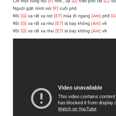
Chỉ một vùng nỗi
[F]
nhớ , ùa
[G]
trên phố rất
[C]
vộ
Người giật mình nơi
[F]
cuối phố
Rồi
[G]
xa rất xa nơi
[E7]
mùa đi ngang
[Am]
phố
[G
Rồi
[G]
xa rất xa như
[E7]
lá bay không
[Am]
về
Rồi
[G]
xa rất xa như
[E7]
lá bay không
[Am]
về