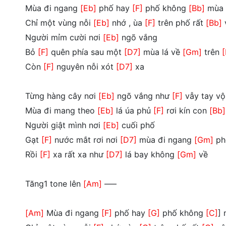
Mùa đi ngang
[Eb]
phố hay
[F]
phố không
[Bb]
mùa 
Chỉ một vùng nỗi
[Eb]
nhớ , ùa
[F]
trên phố rất
[Bb]
Người mỉm cười nơi
[Eb]
ngõ vắng
Bỏ
[F]
quên phía sau một
[D7]
mùa lá về
[Gm]
trên
[
Còn
[F]
nguyên nỗi xót
[D7]
xa
Từng hàng cây nơi
[Eb]
ngõ vắng như
[F]
vẫy tay vộ
Mùa đi mang theo
[Eb]
lá úa phủ
[F]
rơi kín con
[Bb]
Người giật mình nơi
[Eb]
cuối phố
Gạt
[F]
nước mắt rơi nơi
[D7]
mùa đi ngang
[Gm]
p
Rồi
[F]
xa rất xa như
[D7]
lá bay không
[Gm]
về
Tăng1 tone lên
[Am]
—–
[Am]
Mùa đi ngang
[F]
phố hay
[G]
phố không
[C]
]