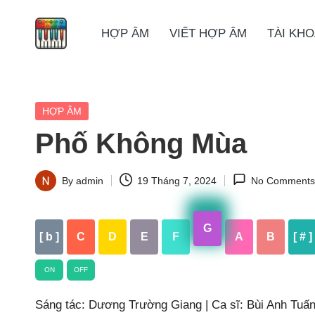
HỢP ÂM
VIẾT HỢP ÂM
TÀI KH
Skip
to
content
Posted
HỢP ÂM
in
Phố Không Mùa
By
admin
19 Tháng 7, 2024
No Comments
Posted
by
G
[ b ]
C
D
E
F
A
B
[ # ]
ON
OFF
Sáng tác: Dương Trường Giang | Ca sĩ: Bùi Anh Tuấn