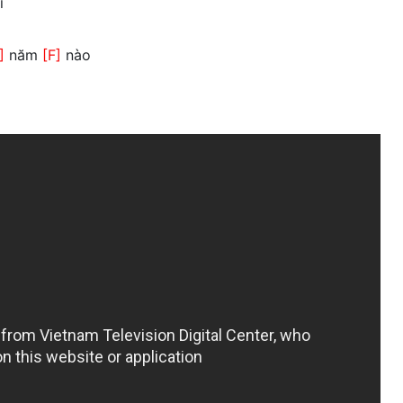
i
]
năm
[F]
nào