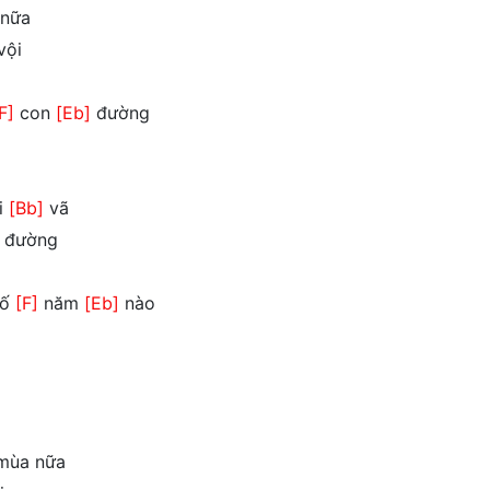
nữa
vội
F]
con
[Eb]
đường
i
[Bb]
vã
đường
hố
[F]
năm
[Eb]
nào
 mùa nữa