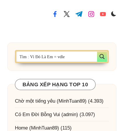
facebook.com
twitter.com
t.me
instagram.com
youtube.com
BẢNG XẾP HẠNG TOP 10
Chờ một tiếng yêu
(MinhTuan89)
(4.393)
Có Em Đời Bỗng Vui
(admin)
(3.097)
Home
(MinhTuan89)
(115)