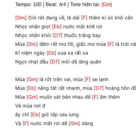
Tempo: 100 | Beat: 4/4 | Tone hiện tại:
[Gm]
[Gm]
Gió rét đang về, lê dài
[F]
thêm kí ức khô cằn
Nhọc nhằn giọt
[Eb]
nước mắt khẽ rơi
Nhọc nhằn khói
[D7]
thuốc trắng bay
Mùa
[Gm]
đêm rất mơ hồ, giấc mơ mùa
[F]
lá trút n
Kỉ niệm ngày
[Eb]
xưa xa rất xa
Ngọt nhạt đầu
[D7]
môi dễ lãng quên
Mùa
[Gm]
lá rớt trên vai, mùa
[F]
se lạnh
Mùa
[Eb]
nắng tắt rất nhanh, mùa
[D7]
hoàng hôn đầ
Mùa
[Gm]
muốn sát bên nhau để
[F]
ấm thêm
Và mùa nơi đ
ây chỉ
[Eb]
gió tấp sau lưng
Và
[F]
nước mắt rơi dễ
[Gm]
dàng