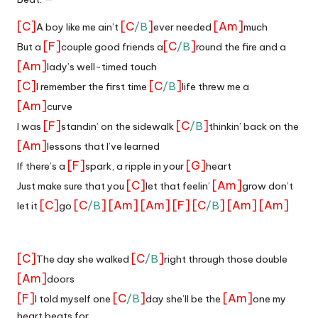
[C]
[C
]
[Am]
/B
A boy like me ain’t
ever needed
much
[F]
[C
]
/B
But a
couple good friends a
round the fire and a
[Am]
lady’s well-timed touch
[C]
[C
]
/B
I remember the first time
life threw me a
[Am]
curve
[F]
[C
]
/B
I was
standin’ on the sidewalk
thinkin’ back on the
[Am]
lessons that I’ve learned
[F]
[G]
If there’s a
spark, a ripple in your
heart
[C]
[Am]
Just make sure that you
let that feelin’
grow don’t
[C]
[C
]
[Am]
[Am]
[F]
[C
]
[Am]
[Am]
/B
/B
let it
go
_
[C]
[C
]
/B
The day she walked
right through those double
[Am]
doors
[F]
[C
]
[Am]
/B
I told myself one
day she’ll be the
one my
heart beats for