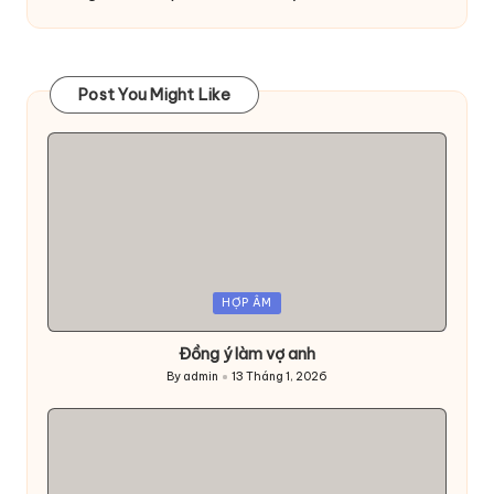
Post You Might Like
Posted
HỢP ÂM
in
Đồng ý làm vợ anh
By
admin
13 Tháng 1, 2026
Posted
by