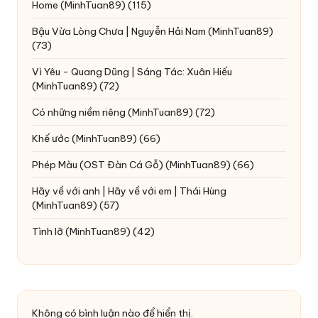
Home
(MinhTuan89)
(115)
Bậu Vừa Lòng Chưa | Nguyễn Hải Nam
(MinhTuan89)
(73)
Vì Yêu - Quang Dũng | Sáng Tác: Xuân Hiếu
(MinhTuan89)
(72)
Có những niềm riêng
(MinhTuan89)
(72)
Khế ước
(MinhTuan89)
(66)
Phép Màu (OST Đàn Cá Gỗ)
(MinhTuan89)
(66)
Hãy về với anh | Hãy về với em | Thái Hùng
(MinhTuan89)
(57)
Tình lỡ
(MinhTuan89)
(42)
Không có bình luận nào để hiển thị.