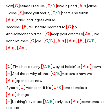
[C]
[C
]
[Am]
/B
Som
etimes I feel like
love is just a
curse
[F]
[C
]
/B
‘Cause
once you feel it,
there’s no turnin’
[Am]
back, and it gets worse
[F]
[G]
Because I
fell, before I learned to
fly
[C]
[Am]
And someone told me, “
Keep your dreams a
live
[C]
[C
]
[Am]
[Am]
[F]
[C
]
/B
/B
don’t let them
die”
[Am]
[Am]
_
[C]
[C
]
[Am]
/B
Time has a funny
way of holdin’ us
down
[F]
[C
]
/B
And that’s why all that
matters is how we
[Am]
spend ours now
[C]
[C
]
/B
If you’re
wonderin’ if it’s
time to make a
[Am]
change
[F]
[C
]
[Am]
/B
Nothing’s ever too
early, but
sometimes it’s
too late