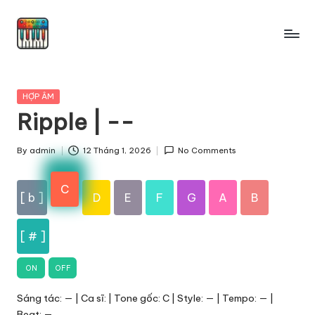
Skip
to
content
Posted
HỢP ÂM
in
Ripple | --
By
admin
12 Tháng 1, 2026
No Comments
Posted
by
C
[ b ]
D
E
F
G
A
B
[ # ]
ON
OFF
Sáng tác: — | Ca sĩ: | Tone gốc: C | Style: — | Tempo: — |
Beat: —