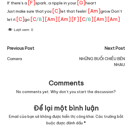
[F]
[G]
If there’s a
spark, a ripple in your
heart
[C]
[Am]
Just make sure that you
let that feelin’
grow Don’t
[C]
[C
]
[Am]
[Am]
[F]
[C
]
[Am]
[Am]
/B
/B
let it
go
Lượt xem:
0
Post
Previous Post
Next Post
navigation
Camera
NHỮNG BUỔI CHIỀU BÊN
NHAU
Comments
No comments yet. Why don’t you start the discussion?
Để lại một bình luận
Email của bạn sẽ không được hiển thị công khai.
Các trường bắt
buộc được đánh dấu
*