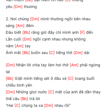
yêu
[Dm]
thương
2. Nơi chúng
[Dm]
mình thường ngồi bên nhau
sáng
[Am]
đêm
Đâu biết
[Bb]
rằng giờ đây chỉ mình anh
[F]
đến
Lần cuối
[Dm]
ngồi cạnh nhau nhưng không
nắm
[Am]
tay
Ánh mắt
[Bb]
buồn sau
[C]
tiếng thở
[Dm]
dài
[Dm]
Nhận lời chia tay làm hơi thở
[Am]
phải ngừng
lại
[Bb]
Giật mình tiếng sét ở đâu xé
[C]
toang buổi
chiều bình yên
[Dm]
Những giọt nước
[C]
mắt của anh đã dần thay
thế câu
[Bb]
trả lời
“Hai
[C]
chúng ta xa
[Dm]
nhau rồi”