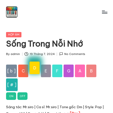
Skip
to
content
Posted
HỢP ÂM
in
Sống Trong Nỗi Nhớ
By
admin
19 Tháng 7, 2024
No Comments
Posted
by
D
[ b ]
C
E
F
G
A
B
[ # ]
ON
OFF
Sáng tác: Mr.siro | Ca sĩ: Mr.siro | Tone gốc: Dm | Style: Pop |