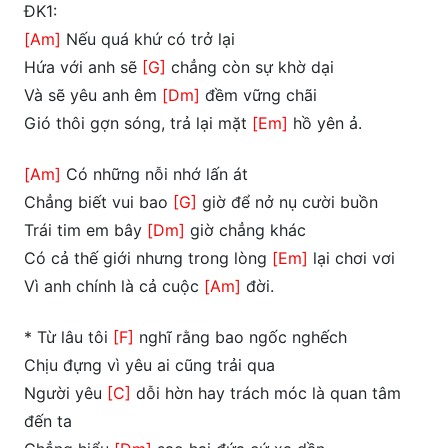
ĐK1:
[Am]
Nếu quá khứ có trở lại
Hứa với anh sẽ
[G]
chẳng còn sự khờ dại
Và sẽ yêu anh êm
[Dm]
đềm vững chãi
Gió thôi gợn sóng, trả lại mặt
[Em]
hồ yên ả.
[Am]
Có những nỗi nhớ lấn át
Chẳng biết vui bao
[G]
giờ để nở nụ cười buồn
Trái tim em bây
[Dm]
giờ chẳng khác
Có cả thế giới nhưng trong lòng
[Em]
lại chơi vơi
Vì anh chính là cả cuộc
[Am]
đời.
* Từ lâu tôi
[F]
nghĩ rằng bao ngốc nghếch
Chịu đựng vì yêu ai cũng trải qua
Người yêu
[C]
dỗi hờn hay trách móc là quan tâm
đến ta