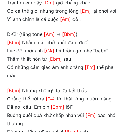
Trái tim em bây
[Dm]
giờ chẳng khác
Có cả thế giới nhưng trong lòng
[Em]
lại chơi vơi
Vì anh chính là cả cuộc
[Am]
đời.
ĐK2: (tăng tone
[Am]
->
[Bbm]
)
[Bbm]
Nhắm mắt nhớ phút đắm đuối
Lúc đôi môi anh
[G#]
thì thầm gọi nhẹ “babe”
Thắm thiết hôn từ
[Ebm]
sau
Có những cảm giác ám ảnh chẳng
[Fm]
thể phai
màu.
[Bbm]
Nhưng không! Ta đã kết thúc
Chẳng thể nói ra
[G#]
lời thật lòng muộn màng
Để nói câu “Em xin
[Ebm]
lỗi”
Buông xuôi quá khứ chấp nhận vùi
[Fm]
bao nhớ
thương
Dù ngọt đắng cũng chỉ vì
[Bbm]
anh