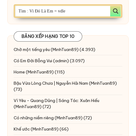
BẢNG XẾP HẠNG TOP 10
Chờ một tiếng yêu
(MinhTuan89)
(4.393)
Có Em Đời Bỗng Vui
(admin)
(3.097)
Home
(MinhTuan89)
(115)
Bậu Vừa Lòng Chưa | Nguyễn Hải Nam
(MinhTuan89)
(73)
Vì Yêu - Quang Dũng | Sáng Tác: Xuân Hiếu
(MinhTuan89)
(72)
Có những niềm riêng
(MinhTuan89)
(72)
Khế ước
(MinhTuan89)
(66)