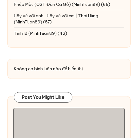
Phép Màu (OST Đàn Cá Gỗ)
(MinhTuan89)
(66)
Hãy về với anh | Hãy về với em | Thái Hùng
(MinhTuan89)
(57)
Tình lỡ
(MinhTuan89)
(42)
Không có bình luận nào để hiển thị.
Post You Might Like