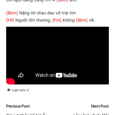
[Bbm]
Nặng lời nhau đau vỡ trái tim
[F#]
Người tổn thương,
[Fm]
không
[Bbm]
về.
Lượt xem:
0
Post
Previous Post
Next Post