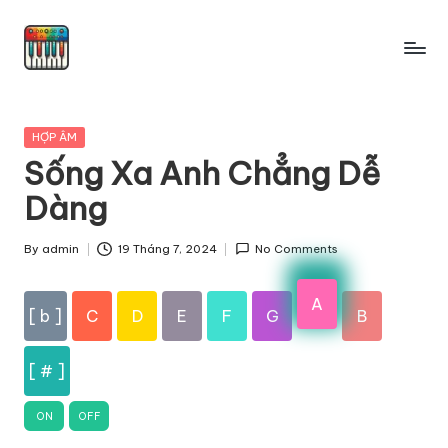
Skip
to
content
Posted
HỢP ÂM
in
Sống Xa Anh Chẳng Dễ
Dàng
By
admin
19 Tháng 7, 2024
No Comments
Posted
by
A
[ b ]
C
D
E
F
G
B
[ # ]
ON
OFF