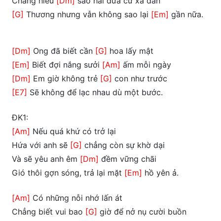
Chẳng hiểu
[Dm]
sao hai đứa cứ xa dần
[G]
Thương nhưng vẫn không sao lại
[Em]
gần nữa.
[Dm]
Ong đã biết cần
[G]
hoa lấy mật
[Em]
Biết đợi nắng sưởi
[Am]
ấm mỗi ngày
[Dm]
Em giờ không trẻ
[G]
con như trước
[E7]
Sẽ không để lạc nhau dù một bước.
ĐK1:
[Am]
Nếu quá khứ có trở lại
Hứa với anh sẽ
[G]
chẳng còn sự khờ dại
Và sẽ yêu anh êm
[Dm]
đềm vững chãi
Gió thôi gợn sóng, trả lại mặt
[Em]
hồ yên ả.
[Am]
Có những nỗi nhớ lấn át
Chẳng biết vui bao
[G]
giờ để nở nụ cười buồn