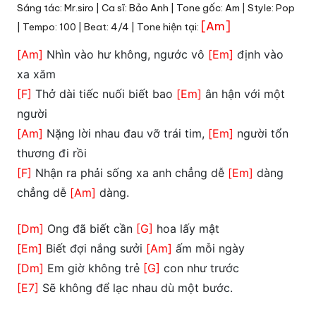
Sáng tác: Mr.siro | Ca sĩ: Bảo Anh | Tone gốc: Am | Style: Pop
[Am]
| Tempo: 100 | Beat: 4/4 | Tone hiện tại:
[Am]
Nhìn vào hư không, ngước vô
[Em]
định vào
xa xăm
[F]
Thở dài tiếc nuối biết bao
[Em]
ân hận với một
người
[Am]
Nặng lời nhau đau vỡ trái tim,
[Em]
người tổn
thương đi rồi
[F]
Nhận ra phải sống xa anh chẳng dễ
[Em]
dàng
chẳng dễ
[Am]
dàng.
[Dm]
Ong đã biết cần
[G]
hoa lấy mật
[Em]
Biết đợi nắng sưởi
[Am]
ấm mỗi ngày
[Dm]
Em giờ không trẻ
[G]
con như trước
[E7]
Sẽ không để lạc nhau dù một bước.