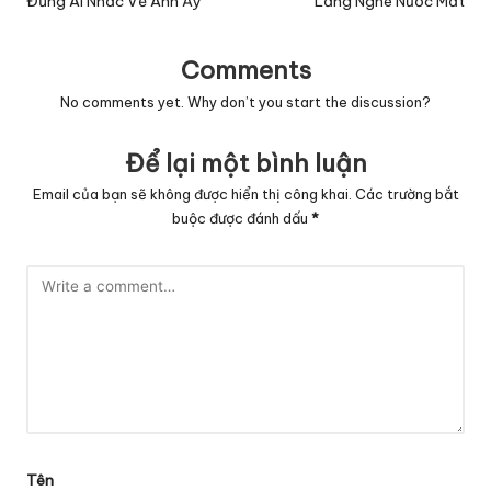
navigation
Đừng Ai Nhắc Về Anh Ấy
Lắng Nghe Nước Mắt
Comments
No comments yet. Why don’t you start the discussion?
Để lại một bình luận
Email của bạn sẽ không được hiển thị công khai.
Các trường bắt
buộc được đánh dấu
*
Tên