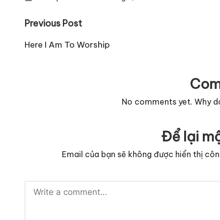
Post
Previous Post
navigation
Here I Am To Worship
Com
No comments yet. Why don
Để lại mộ
Email của bạn sẽ không được hiển thị côn