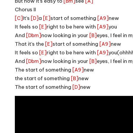
But now it’s easy to
see
[Bm]
[A]
Chorus II
It’s
a
start of something
new
[C]
[D]
[E]
[A9]
It feels so
right to be here with
you
[E]
[A9]
And
now looking in your
eyes, I feel in 
[Dbm]
[B]
That it’s the
start of something
new
[E]
[A9]
It feels so
right to be here with
you(ohhh
[E]
[A9]
And
now looking in your
eyes, I feel in 
[Dbm]
[B]
The start of something
new
[A9]
the start of something
new
[B]
The start of something
new
[D]