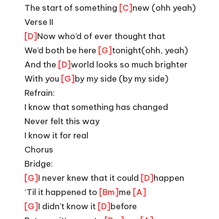
The start of something
new (ohh yeah)
[C]
Verse II
Now who’d of ever thought that
[D]
We’d both be here
tonight(ohh, yeah)
[G]
And the
world looks so much brighter
[D]
With you
by my side (by my side)
[G]
Refrain:
I know that something has changed
Never felt this way
I know it for real
Chorus
Bridge:
I never knew that it could
happen
[G]
[D]
‘Til it happened to
me
[Bm]
[A]
I didn’t know it
before
[G]
[D]