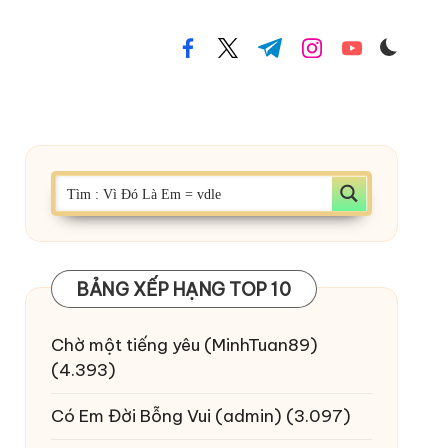
facebook.com
twitter.com
t.me
instagram.com
youtube.com
BẢNG XẾP HẠNG TOP 10
Chờ một tiếng yêu
(MinhTuan89)
(4.393)
Có Em Đời Bỗng Vui
(admin)
(3.097)