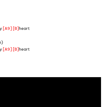
my
heart
[A9]
[B]
h)
my
heart
[A9]
[B]