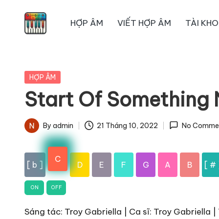
HỢP ÂM
VIẾT HỢP ÂM
TÀI KH
Skip
to
content
Posted
HỢP ÂM
in
Start Of Something
By
admin
21 Tháng 10, 2022
No Comme
Posted
by
C
[ b ]
D
E
F
G
A
B
[ # 
ON
OFF
Sáng tác: Troy Gabriella | Ca sĩ: Troy Gabriella |