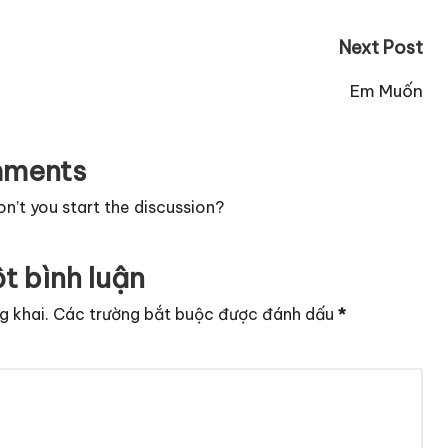
Next Post
Em Muốn
ments
’t you start the discussion?
t bình luận
g khai.
Các trường bắt buộc được đánh dấu
*