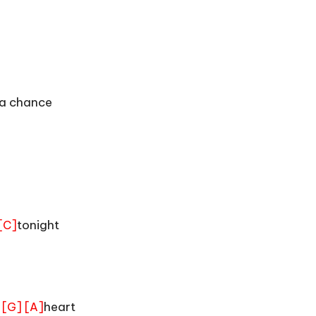
 a chance
tonight
[C]
y
heart
[G]
[A]