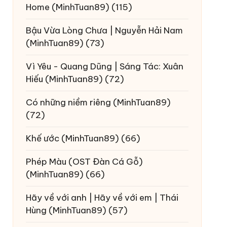
Home
(MinhTuan89)
(115)
Bậu Vừa Lòng Chưa | Nguyễn Hải Nam
(MinhTuan89)
(73)
Vì Yêu - Quang Dũng | Sáng Tác: Xuân
Hiếu
(MinhTuan89)
(72)
Có những niềm riêng
(MinhTuan89)
(72)
Khế ước
(MinhTuan89)
(66)
Phép Màu (OST Đàn Cá Gỗ)
(MinhTuan89)
(66)
Hãy về với anh | Hãy về với em | Thái
Hùng
(MinhTuan89)
(57)