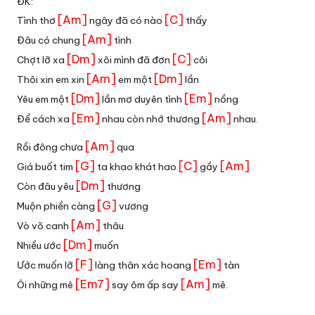
ĐK:
[Am]
[C]
Tình thơ
ngây đã có nào
thấy
[Am]
Đâu có chung
tình
[Dm]
[C]
Chợt lỡ xa
xôi mình đã đơn
côi
[Am]
[Dm]
Thôi xin em xin
em một
lần
[Dm]
[Em]
Yêu em một
lần mơ duyên tình
nồng
[Em]
[Am]
Để cách xa
nhau còn nhớ thương
nhau.
[Am]
Rồi đông chưa
qua
[G]
[C]
[Am]
Giá buốt tim
ta khao khát hao
gầy
[Dm]
Còn đâu yêu
thương
[G]
Muộn phiền càng
vương
[Am]
Vò võ canh
thâu
[Dm]
Nhiều ước
muốn
[F]
[Em]
Ước muốn lỡ
làng thân xác hoang
tàn
[Em7]
[Am]
Ôi những mê
say ôm ấp say
mê.