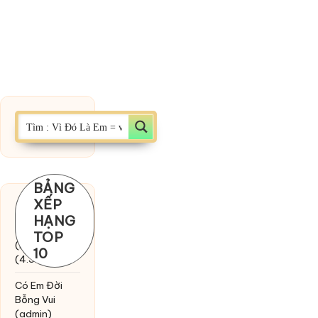
BẢNG
XẾP
Chờ một
HẠNG
tiếng yêu
TOP
(MinhTuan89)
10
(4.393)
Có Em Đời
Bỗng Vui
(admin)