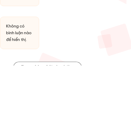
Không có
bình luận nào
để hiển thị.
Post You Might Like
Posted
HỢP ÂM
in