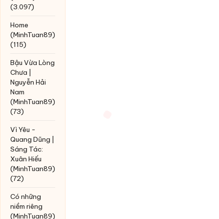
(3.097)
Home
(MinhTuan89)
(115)
Bậu Vừa Lòng
Chưa |
Nguyễn Hải
Nam
(MinhTuan89)
(73)
Vì Yêu -
Quang Dũng |
Sáng Tác:
Xuân Hiếu
(MinhTuan89)
(72)
Có những
niềm riêng
(MinhTuan89)