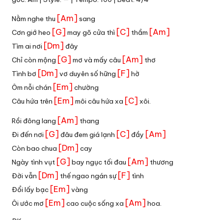
[Am]
Nằm nghe thu
sang
[G]
[C]
[Am]
Cơn giớ heo
may gõ cửa thì
thầm
[Dm]
Tìm ai nơi
đây
[G]
[Am]
Chỉ còn mộng
mơ và mấy câu
thơ
[Dm]
[F]
Tình bơ
vơ duyên số hững
hờ
[Em]
Ôm nỗi chán
chường
[Em]
[C]
Câu hứa trên
môi câu hứa xa
xôi.
[Am]
Rồi đông lang
thang
[G]
[C]
[Am]
Đi đến nơi
đâu đem giá lạnh
đầy
[Dm]
Còn bao chua
cay
[G]
[Am]
Ngày tình vụt
bay ngục tối đau
thương
[Dm]
[F]
Đời vẫn
thế ngao ngán sự
tình
[Em]
Đổi lấy bạc
vàng
[Em]
[Am]
Ôi ước mơ
cao cuộc sống xa
hoa.