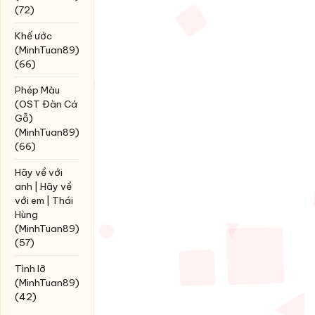
(72)
Khế ước
(MinhTuan89)
(66)
Phép Màu
(OST Đàn Cá
Gỗ)
(MinhTuan89)
(66)
Hãy về với
anh | Hãy về
với em | Thái
Hùng
(MinhTuan89)
(57)
Tình lỡ
(MinhTuan89)
(42)