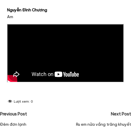
Nguyễn Đình Chương
Am
Lượt xem:
0
Post
Previous Post
Next Post
navigation
Đêm đơn lạnh
Ru em nửa vầng trăng khuyết