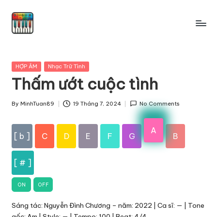
Skip
to
content
Posted
HỢP ÂM
Nhạc Trữ Tình
in
Thấm ướt cuộc tình
By
MinhTuan89
19 Tháng 7, 2024
No Comments
Posted
by
A
[ b ]
C
D
E
F
G
B
[ # ]
ON
OFF
Sáng tác: Nguyễn Đình Chương – năm: 2022 | Ca sĩ: — | Tone
gốc: Am | Style: — | Tempo: 100 | Beat: 4/4