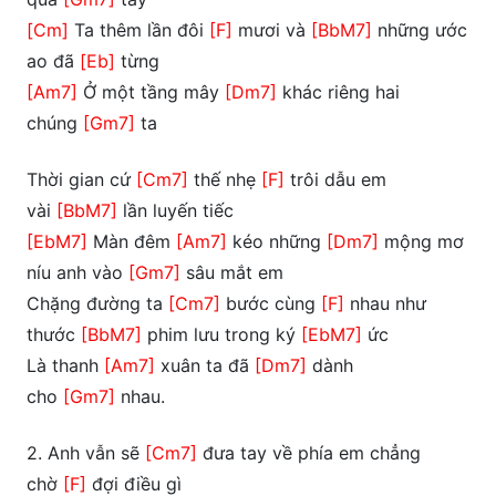
[Cm]
Ta thêm lần đôi
[F]
mươi và
[BbM7]
những ước
ao đã
[Eb]
từng
[Am7]
Ở một tầng mây
[Dm7]
khác riêng hai
chúng
[Gm7]
ta
Thời gian cứ
[Cm7]
thế nhẹ
[F]
trôi dẫu em
vài
[BbM7]
lần luyến tiếc
[EbM7]
Màn đêm
[Am7]
kéo những
[Dm7]
mộng mơ
níu anh vào
[Gm7]
sâu mắt em
Chặng đường ta
[Cm7]
bước cùng
[F]
nhau như
thước
[BbM7]
phim lưu trong ký
[EbM7]
ức
Là thanh
[Am7]
xuân ta đã
[Dm7]
dành
cho
[Gm7]
nhau.
2. Anh vẫn sẽ
[Cm7]
đưa tay về phía em chẳng
chờ
[F]
đợi điều gì