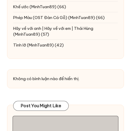
Khế ước
(MinhTuan89)
(66)
Phép Màu (OST Đàn Cá Gỗ)
(MinhTuan89)
(66)
Hãy về với anh | Hãy về với em | Thái Hùng
(MinhTuan89)
(57)
Tình lỡ
(MinhTuan89)
(42)
Không có bình luận nào để hiển thị.
Post You Might Like