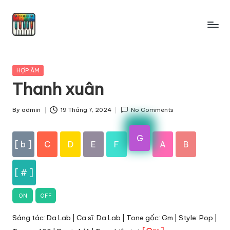
Skip
to
content
Posted
HỢP ÂM
in
Thanh xuân
By
admin
19 Tháng 7, 2024
No Comments
Posted
by
G
[ b ]
C
D
E
F
A
B
[ # ]
ON
OFF
Sáng tác: Da Lab | Ca sĩ: Da Lab | Tone gốc: Gm | Style: Pop |