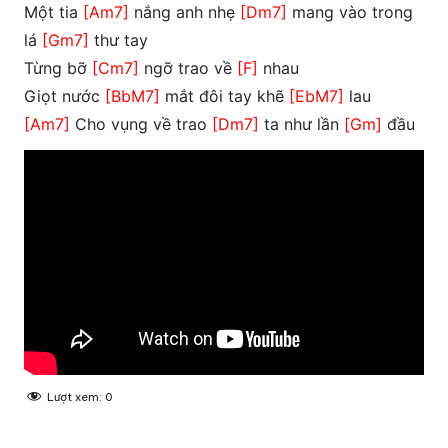
Một tia
[Am7]
nắng anh nhẹ
[Dm7]
mang vào trong
lá
[Gm7]
thư tay
Từng bỡ
[Cm7]
ngỡ trao về
[F]
nhau
Giọt nước
[BbM7]
mắt đôi tay khẽ
[EbM7]
lau
[Am7]
Cho vụng về trao
[Dm7]
ta như lần
[Gm]
đầu
Lượt xem:
0