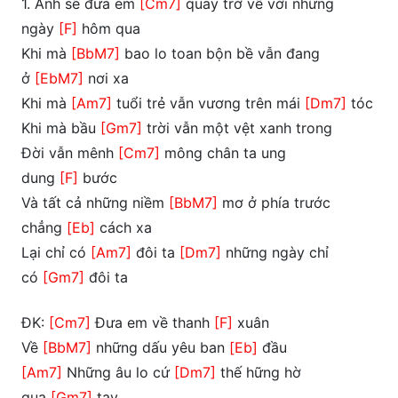
1. Anh sẽ đưa em
[Cm7]
quay trở về với những
ngày
[F]
hôm qua
Khi mà
[BbM7]
bao lo toan bộn bề vẫn đang
ở
[EbM7]
nơi xa
Khi mà
[Am7]
tuổi trẻ vẫn vương trên mái
[Dm7]
tóc
Khi mà bầu
[Gm7]
trời vẫn một vệt xanh trong
Đời vẫn mênh
[Cm7]
mông chân ta ung
dung
[F]
bước
Và tất cả những niềm
[BbM7]
mơ ở phía trước
chẳng
[Eb]
cách xa
Lại chỉ có
[Am7]
đôi ta
[Dm7]
những ngày chỉ
có
[Gm7]
đôi ta
ĐK:
[Cm7]
Đưa em về thanh
[F]
xuân
Về
[BbM7]
những dấu yêu ban
[Eb]
đầu
[Am7]
Những âu lo cứ
[Dm7]
thế hững hờ
qua
[Gm7]
tay