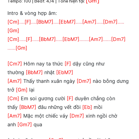
[Gm]
Tempo: 100 | Beat: 4/4 | Tone hiện tại:
Intro & vòng hợp âm:
[Cm]
….
[F]
….
[BbM7]
….
[EbM7]
…..
[Am7]
…..
[Dm7]
…..
[Gm]
[Cm]
…..
[F]
…..
[BbM7]
…..
[EbM7]
…….
[Am7]
……
[Dm7]
……
[Gm]
[Cm7]
Hôm nay ta thức
[F]
dậy cũng như
thường
[BbM7]
nhật
[EbM7]
[Am7]
Thấy thanh xuân ngày
[Dm7]
nào bỗng dưng
trở
[Gm]
lại
[Cm]
Em soi gương cười
[F]
duyên chẳng còn
thấy
[BbM7]
đâu những vết đồi
[Eb]
mồi
[Am7]
Mặc một chiếc váy
[Dm7]
xinh ngồi chờ
anh
[Gm7]
qua