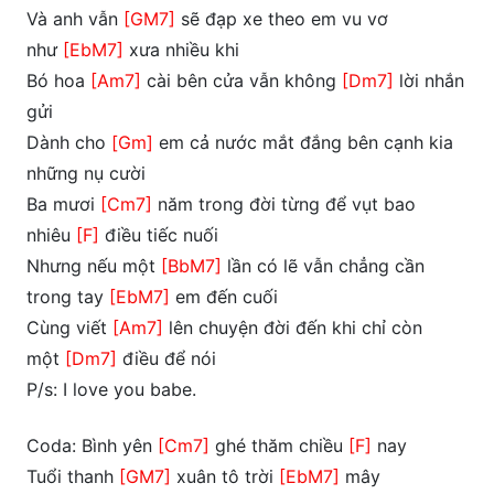
Và anh vẫn
[GM7]
sẽ đạp xe theo em vu vơ
như
[EbM7]
xưa nhiều khi
Bó hoa
[Am7]
cài bên cửa vẫn không
[Dm7]
lời nhắn
gửi
Dành cho
[Gm]
em cả nước mắt đắng bên cạnh kia
những nụ cười
Ba mươi
[Cm7]
năm trong đời từng để vụt bao
nhiêu
[F]
điều tiếc nuối
Nhưng nếu một
[BbM7]
lần có lẽ vẫn chẳng cần
trong tay
[EbM7]
em đến cuối
Cùng viết
[Am7]
lên chuyện đời đến khi chỉ còn
một
[Dm7]
điều để nói
P/s: I love you babe.
Coda: Bình yên
[Cm7]
ghé thăm chiều
[F]
nay
Tuổi thanh
[GM7]
xuân tô trời
[EbM7]
mây