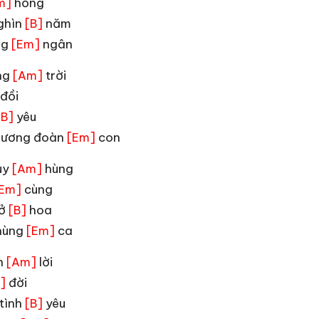
hồng
m]
ghìn
năm
[B]
ng
ngân
[Em]
ng
trời
[Am]
đồi
yêu
[B]
hương đoàn
con
[Em]
uy
hùng
[Am]
cùng
Em]
nở
hoa
[B]
hùng
ca
[Em]
n
lời
[Am]
đời
]
 tình
yêu
[B]