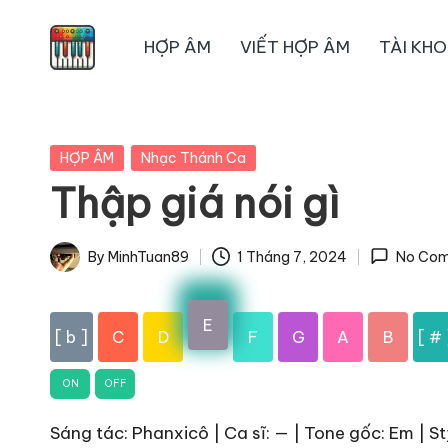
HỢP ÂM
VIẾT HỢP ÂM
TÀI KH
Skip
to
content
Posted
HỢP ÂM
Nhạc Thánh Ca
in
Thập giá nói gì
By
MinhTuan89
1 Tháng 7, 2024
No Co
Posted
by
E
[ b ]
C
D
F
G
A
B
[ # 
ON
OFF
Sáng tác: Phanxicô | Ca sĩ: — | Tone gốc: Em | St