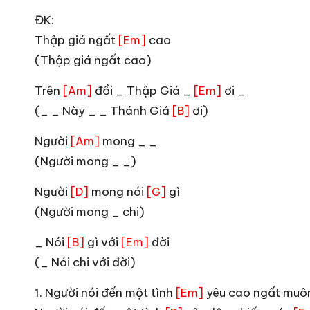
ĐK:
Thập giá ngất
cao
[Em]
(Thập giá ngất cao)
Trên
đồi _ Thập Giá _
ơi _
[Am]
[Em]
(_ _ Này _ _ Thánh Giá
ơi)
[B]
Người
mong _ _
[Am]
(Người mong _ _)
Người
mong nói
gì
[D]
[G]
(Người mong _ chi)
_ Nói
gì với
đời
[B]
[Em]
(_ Nói chi với đời)
1. Người nói đến một tình
yêu cao ngất mu
[Em]