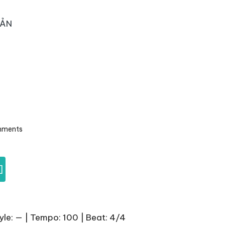
OẢN
mments
]
yle: — | Tempo: 100 | Beat: 4/4