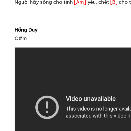
Người hãy sống cho tình
yêu, chết
cho 
[Am]
[B]
Hồng Duy
C#m