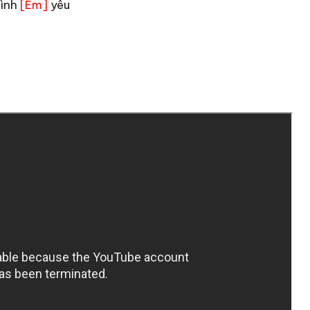
tình
yêu
[Em]