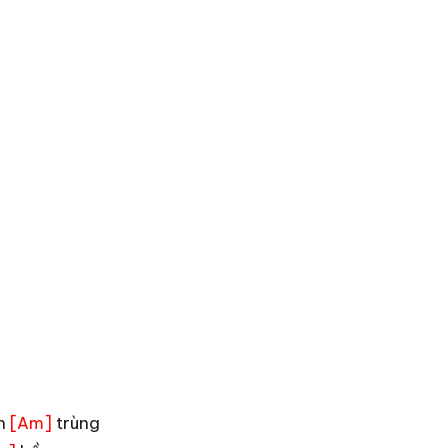
ôn
trùng
[Am]