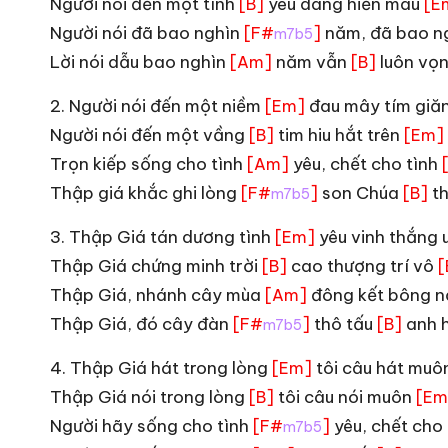
Người nói đến một tình
yêu dâng hiến máu
[B]
[E
Người nói đã bao nghìn
năm, đã bao n
[F#
]
m7b5
Lời nói dẫu bao nghìn
năm vẫn
luôn vọ
[Am]
[B]
2. Người nói đến một niềm
đau mây tím giă
[Em]
Người nói đến một vầng
tim hiu hắt trên
[B]
[Em]
Trọn kiếp sống cho tình
yêu, chết cho tình
[Am]
Thập giá khắc ghi lòng
son Chúa
t
[F#
]
[B]
m7b5
3. Thập Giá tán dương tình
yêu vinh thắng 
[Em]
Thập Giá chứng minh trời
cao thượng trí vô
[B]
[
Thập Giá, nhánh cây mùa
đông kết bông 
[Am]
Thập Giá, đó cây đàn
thô tấu
anh 
[F#
]
[B]
m7b5
4. Thập Giá hát trong lòng
tôi câu hát muô
[Em]
Thập Giá nói trong lòng
tôi câu nói muôn
[B]
[Em
Người hãy sống cho tình
yêu, chết cho
[F#
]
m7b5