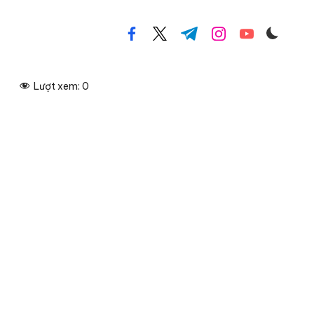
facebook.com
twitter.com
t.me
instagram.com
youtube.com
Lượt xem:
0