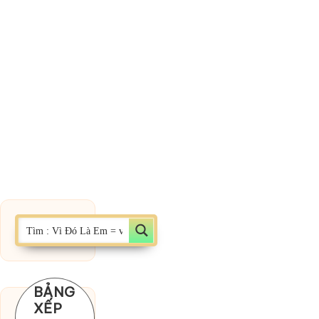
BẢNG
XẾP