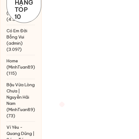
Chờ một
HẠNG
tiếng yêu
TOP
(MinhTuan89)
10
(4.393)
Có Em Đời
Bỗng Vui
(admin)
(3.097)
Home
(MinhTuan89)
(115)
Bậu Vừa Lòng
Chưa |
Nguyễn Hải
Nam
(MinhTuan89)
(73)
Vì Yêu -
Quang Dũng |