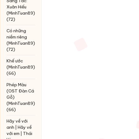
Sáng Tác:
Xuân Hiếu
(MinhTuan89)
(72)
Có những
niềm riêng
(MinhTuan89)
(72)
Khế ước
(MinhTuan89)
(66)
Phép Màu
(OST Đàn Cá
Gỗ)
(MinhTuan89)
(66)
Hãy về với
anh | Hãy về
với em | Thái