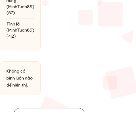
Hùng
(MinhTuan89)
(57)
Tình lỡ
(MinhTuan89)
(42)
Không có
bình luận nào
để hiển thị.
Post You Might Like