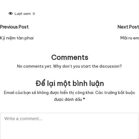
Lượt xem:
0
Post
Previous Post
Next Post
navigation
Kỷ niệm tàn phai
Mãi ru em
Comments
No comments yet. Why don’t you start the discussion?
Để lại một bình luận
Email của bạn sẽ không được hiển thị công khai.
Các trường bắt buộc
được đánh dấu
*