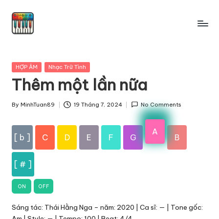
Skip
to
content
Posted
HỢP ÂM
Nhạc Trữ Tình
in
Thêm một lần nữa
By
MinhTuan89
19 Tháng 7, 2024
No Comments
Posted
by
A
[ b ]
C
D
E
F
G
B
[ # ]
ON
OFF
Sáng tác: Thái Hằng Nga – năm: 2020 | Ca sĩ: — | Tone gốc:
Am | Style: — | Tempo: 100 | Beat: 4/4