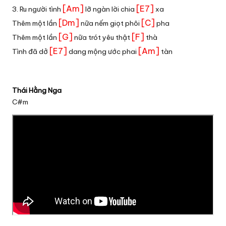
[Am]
[E7]
3. Ru người tình
lỡ ngàn lời chia
xa
[Dm]
[C]
Thêm một lần
nữa nếm giọt phôi
pha
[G]
[F]
Thêm một lần
nữa trót yêu thật
thà
[E7]
[Am]
Tình đã dở
dang mộng ước phai
tàn
Thái Hằng Nga
C#m