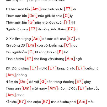
[Am]
[E7]
1. Thêm một lần
nữa tình bỏ ta
đi
[Dm]
[C]
Thêm một lần
nữa giấu lệ chia
ly
[G]
[F]
Thêm một lần
nữa nhói đau xuân
thì
[E7]
[E7]
Người nỡ quay
đi mộng ước thêm
gì
[Am]
[E7]
2. Xin làm tượng
đá một đời chơ
vơ
[Dm]
[C]
Xin dòng đời
xoá cõi buồn ngu
ngơ
[G]
[F]
Yêu người lầm
lỡ sóng kia xa
bờ
[E7]
[Am]
Tình đã như
thơ lòng vẫn không
ngờ
[E7]
[E7]
[E7]
ĐK: Dòng sông
mơ lỡ
làng, lời yêu
cuối phũ
[Am]
phàng
[Dm]
[G]
[E7]
Niềm tin
đã vội
tàn trong thoáng
giây
[Dm]
[Am]
[E7]
Từng ánh
mắt ngày
nào , từ đây
nhé vẫy
[Am]
chào
[E7]
[E7]
[Am]
Kỉ niệm
cho cuộc
tình đã sớm phai
màu