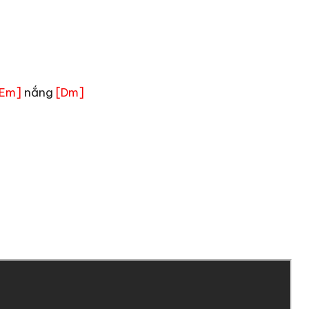
nắng
[Em]
[Dm]