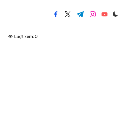
facebook.com
twitter.com
t.me
instagram.com
youtube.com
Lượt xem:
0