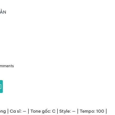
OẢN
omments
]
 | Ca sĩ: — | Tone gốc: C | Style: — | Tempo: 100 |