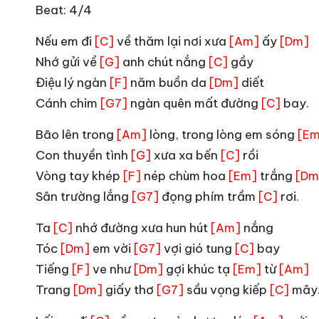
Beat: 4/4
Nếu em đi
về thăm lại nơi xưa
ấy
[C]
[Am]
[Dm]
Nhớ gửi về
anh chút nắng
gầy
[G]
[C]
Điệu lý ngàn
năm buồn da
diết
[F]
[Dm]
Cánh chim
ngàn quên mất đường
bay.
[G7]
[C]
Bão lên trong
lòng, trong lòng em sóng
[Am]
[Em
Con thuyền tình
xưa xa bến
rồi
[G]
[C]
Vòng tay khép
nép chùm hoa
trắng
[F]
[Em]
[Dm
Sân trường lắng
đọng phím trầm
rơi.
[G7]
[C]
Ta
nhớ đường xưa hun hút
nắng
[C]
[Am]
Tóc
em vời
vợi gió tung
bay
[Dm]
[G7]
[C]
Tiếng
ve như
gợi khúc tạ
từ
[F]
[Dm]
[Em]
[Am]
Trang
giấy thơ
sầu vọng kiếp
mây
[Dm]
[G7]
[C]