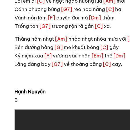
Lối em đi
về ngọt ngào hương lúa
mới
[C]
[Am]
Cánh phượng bừng
reo hoa nắng
hạ
[G7]
[C]
Vành nón làm
duyên đôi má
thắm
[F]
[Dm]
Trống tan
trường rộn rã gần
xa.
[G7]
[C]
Tháng năm nhạt
nhòa nhạt nhòa mưa với
[Am]
Bên đường hàng
me khuất bóng
gầy
[G]
[C]
Kỷ niệm xưa
vương sầu nhân
thế
[F]
[Em]
[Dm]
Lãng đãng bay
về thoáng băng
cay.
[G7]
[C]
Hạnh Nguyên
B