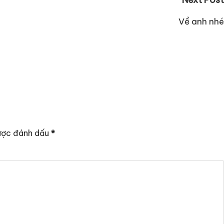
Về anh nhé
ược đánh dấu
*