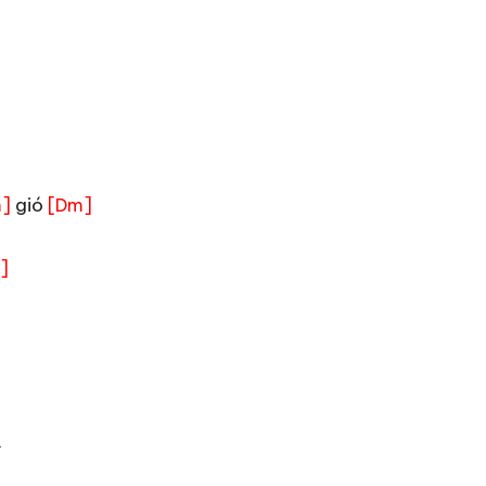
gió
]
[Dm]
]
.