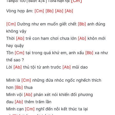
[Cm]
Tempo: 100 | Beat: 4/4 | Tone hiện tại:
Vòng hợp âm:
[Cm]
[Bb]
[Ab]
[Ab]
[Cm]
Dường như em muốn giết chết
[Bb]
anh đúng
không vậy
Thời
[Ab]
trẻ con ham chơi chưa lớn
[Ab]
khôn mới
hay quậy
Tồn
[Cm]
tại trong quá khứ em, anh xấu
[Bb]
xa như
thế sao ?
Lời
[Ab]
thú tội từ anh trước
[Ab]
mũi dao
Mình là
[Cm]
những đứa nhóc ngốc nghếch thích
hơn
[Bb]
thua
Mình vội
[Ab]
phán xét nói khiến đối phương
đau
[Ab]
thêm trăm lần
Mình cạn
[Cm]
nghĩ đến nỗi kết thúc ta lại