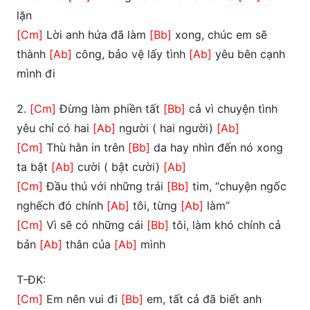
lặn
[Cm]
Lời anh hứa đã làm
[Bb]
xong, chúc em sẽ
thành
[Ab]
công, bảo vệ lấy tình
[Ab]
yêu bên cạnh
mình đi
2.
[Cm]
Đừng làm phiền tất
[Bb]
cả vì chuyện tình
yêu chỉ có hai
[Ab]
người ( hai người)
[Ab]
[Cm]
Thù hằn in trên
[Bb]
da hay nhìn đến nó xong
ta bật
[Ab]
cười ( bật cười)
[Ab]
[Cm]
Đầu thú với những trái
[Bb]
tim, “chuyện ngốc
nghếch đó chính
[Ab]
tôi, từng
[Ab]
làm”
[Cm]
Vì sẽ có những cái
[Bb]
tôi, làm khó chính cả
bản
[Ab]
thân của
[Ab]
mình
T-ĐK:
[Cm]
Em nên vui đi
[Bb]
em, tất cả đã biết anh