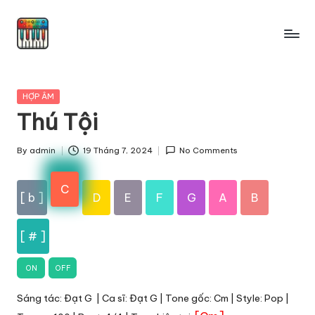
Skip
to
content
Posted
HỢP ÂM
in
Thú Tội
By
admin
19 Tháng 7, 2024
No Comments
Posted
by
C
[ b ]
D
E
F
G
A
B
[ # ]
ON
OFF
Sáng tác: Đạt G | Ca sĩ: Đạt G | Tone gốc: Cm | Style: Pop |