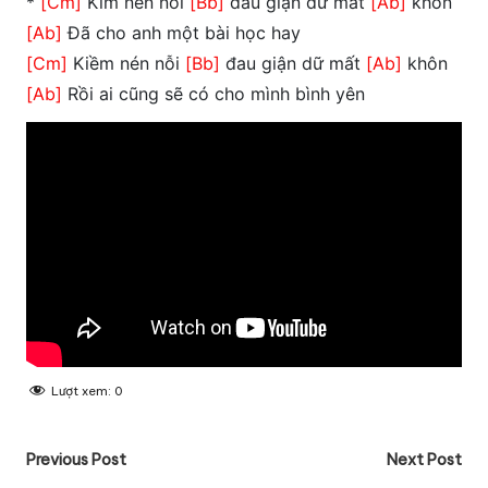
*
[Cm]
Kìm nén nỗi
[Bb]
đau giận dữ mất
[Ab]
khôn
[Ab]
Đã cho anh một bài học hay
[Cm]
Kiềm nén nỗi
[Bb]
đau giận dữ mất
[Ab]
khôn
[Ab]
Rồi ai cũng sẽ có cho mình bình yên
Lượt xem:
0
Post
Previous Post
Next Post