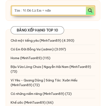
BẢNG XẾP HẠNG TOP 10
Chờ một tiếng yêu
(MinhTuan89)
(4.393)
Có Em Đời Bỗng Vui
(admin)
(3.097)
Home
(MinhTuan89)
(115)
Bậu Vừa Lòng Chưa | Nguyễn Hải Nam
(MinhTuan89)
(73)
Vì Yêu - Quang Dũng | Sáng Tác: Xuân Hiếu
(MinhTuan89)
(72)
Có những niềm riêng
(MinhTuan89)
(72)
Khế ước
(MinhTuan89)
(66)