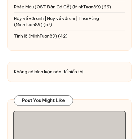
Phép Màu (OST Đàn Cá Gỗ)
(MinhTuan89)
(66)
Hãy về với anh | Hãy về với em | Thái Hùng
(MinhTuan89)
(57)
Tình lỡ
(MinhTuan89)
(42)
Không có bình luận nào để hiển thị.
Post You Might Like