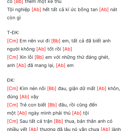
có
[Bb]
thêm một kẻ thù
Tội nghiệp
[Ab]
hết tất cả kí ức bỗng tan
[Ab]
nát
còn gì
T-ĐK:
[Cm]
Em nên vui đi
[Bb]
em, tất cả đã biết anh
người không
[Ab]
tốt rồi
[Ab]
[Cm]
Xin lỗi
[Bb]
em với những thứ đáng ghét,
anh
[Ab]
đã mang lại,
[Ab]
em
ĐK:
[Cm]
Kìm nén nỗi
[Bb]
đau, giận dữ mất
[Ab]
khôn,
đúng
[Ab]
vậy
[Cm]
Trẻ con biết
[Bb]
đâu, rồi cũng đến
một
[Ab]
ngày mình phải thú
[Ab]
tội
[Cm]
Sau tất cả trận
[Bb]
thua, bản thân anh có
nhiều vết
[Ab]
thương đã lâu nó vẫn chưa
[Ab]
lành