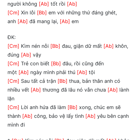
người không
[Ab]
tốt rồi
[Ab]
[Cm]
Xin lỗi
[Bb]
em với những thứ đáng ghét,
anh
[Ab]
đã mang lại,
[Ab]
em
ĐK:
[Cm]
Kìm nén nỗi
[Bb]
đau, giận dữ mất
[Ab]
khôn,
đúng
[Ab]
vậy
[Cm]
Trẻ con biết
[Bb]
đâu, rồi cũng đến
một
[Ab]
ngày mình phải thú
[Ab]
tội
[Cm]
Sau tất cả trận
[Bb]
thua, bản thân anh có
nhiều vết
[Ab]
thương đã lâu nó vẫn chưa
[Ab]
lành
lặn
[Cm]
Lời anh hứa đã làm
[Bb]
xong, chúc em sẽ
thành
[Ab]
công, bảo vệ lấy tình
[Ab]
yêu bên cạnh
mình đi