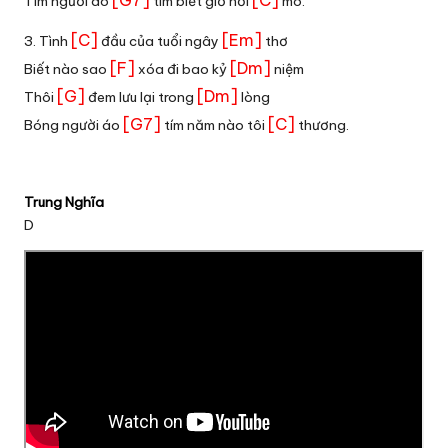
[G7]
[C]
Tìm người áo
tím biết giờ nơi
mô.
[C]
[Em]
3. Tình
đầu của tuổi ngây
thơ
[F]
[Dm]
Biết nào sao
xóa đi bao kỷ
niệm
[G]
[Dm]
Thôi
đem lưu lại trong
lòng
[G7]
[C]
Bóng người áo
tím năm nào tôi
thương.
Trung Nghĩa
D