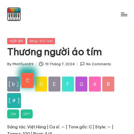
Skip
to
content
Posted
HỢP ÂM
Nhạc Trữ Tình
in
Thương người áo tím
By
MinhTuan89
19 Tháng 7, 2024
No Comments
Posted
by
C
[ b ]
D
E
F
G
A
B
[ # ]
ON
OFF
Sáng tác: Việt Hùng | Ca sĩ: — | Tone gốc: C | Style: — |
Tempo: 100 | Beat: 4/4