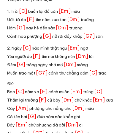
[C]
[Em]
1. Trời
buồn lại đổ cơn
mưa
[F]
[Dm]
Ướt tà áo
tím năm xưa tan
trường
[G]
[Dm]
Hôm
nay hè đến sân
trường
[G]
[G7]
Cánh hoa phượng
nở rơi đầy khắp
sân.
[C]
[Em]
2. Ngày
nào mình thật ngu
ngơ
[F]
[Dm]
Yêu người áo
tím nói không nên
lời
[G]
[Dm]
Đêm
trông ngày nhớ mơ
màng
[G7]
[C]
Muốn trao một
cánh thư chẳng dám
trao.
ĐK:
[C]
[F]
[Em]
[C]
Bao
năm xa
cách muôn
trùng
[F]
[Dm]
[Em]
Thăm lại trường
cũ bây
chừ khác
xưa
[Am]
[Dm]
Cây
phượng che nắng che
mưa
[G]
Có tên hai
đứa năm nào khắc ghi
[Em]
[Dm]
Bây
chừ phượng đã dời
đi