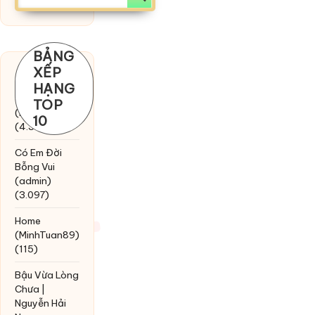
BẢNG
XẾP
Chờ một
HẠNG
tiếng yêu
TOP
(MinhTuan89)
10
(4.393)
Có Em Đời
Bỗng Vui
(admin)
(3.097)
Home
(MinhTuan89)
(115)
Bậu Vừa Lòng
Chưa |
Nguyễn Hải