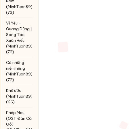
Nam
(MinhTuan89)
(73)
Vì Yêu -
Quang Dũng |
Sáng Tác:
Xuân Hiếu
(MinhTuan89)
(72)
Có những
niềm riêng
(MinhTuan89)
(72)
Khế ước
(MinhTuan89)
(66)
Phép Màu
(OST Đàn Cá
Gỗ)