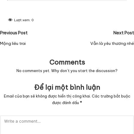
Lượt xem:
0
Post
Previous Post
Next Post
navigation
Mộng liêu trai
Vẫn là yêu thương nhé
Comments
No comments yet. Why don’t you start the discussion?
Để lại một bình luận
Email của bạn sẽ không được hiển thị công khai.
Các trường bắt buộc
được đánh dấu
*