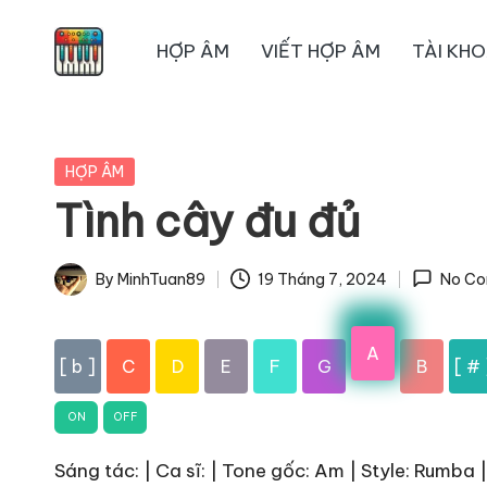
HỢP ÂM
VIẾT HỢP ÂM
TÀI KH
Skip
to
content
Posted
HỢP ÂM
in
Tình cây đu đủ
By
MinhTuan89
19 Tháng 7, 2024
No C
Posted
by
A
[ b ]
C
D
E
F
G
B
[ # 
ON
OFF
Sáng tác: | Ca sĩ: | Tone gốc: Am | Style: Rumba 