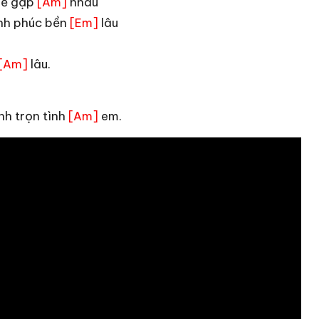
sẽ gặp
nhau
[Am]
nh phúc bền
lâu
[Em]
lâu.
[Am]
nh trọn tình
em.
[Am]