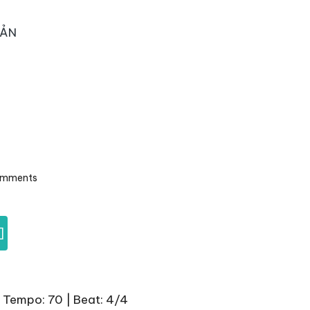
OẢN
omments
]
| Tempo: 70 | Beat: 4/4