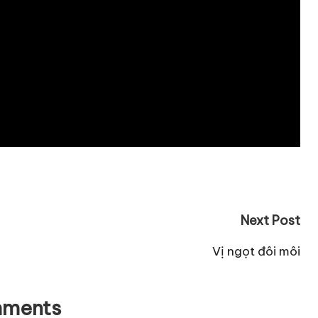
Next Post
Vị ngọt đôi môi
ments