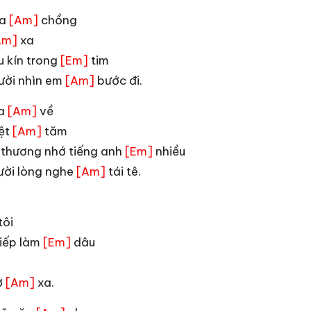
ưa
chồng
[Am]
xa
Am]
u kín trong
tim
[Em]
ười nhìn em
bước đi.
[Am]
ưa
về
[Am]
iệt
tăm
[Am]
thương nhớ tiếng anh
nhiều
]
[Em]
ười lòng nghe
tái tê.
[Am]
tôi
kiếp làm
dâu
[Em]
ờ
xa.
[Am]