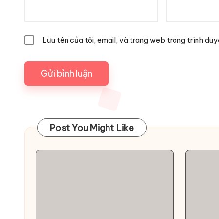
Lưu tên của tôi, email, và trang web trong trình duyệ
Post You Might Like