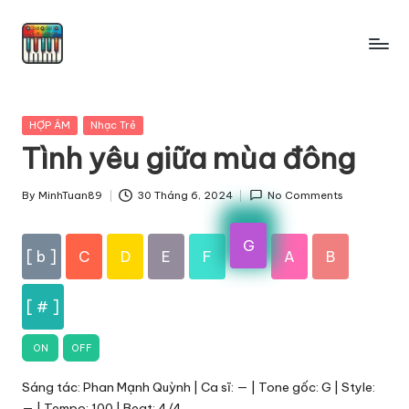
Skip
to
content
Posted
HỢP ÂM
Nhạc Trẻ
in
Tình yêu giữa mùa đông
By
MinhTuan89
30 Tháng 6, 2024
No Comments
Posted
by
G
[ b ]
C
D
E
F
A
B
[ # ]
ON
OFF
Sáng tác: Phan Mạnh Quỳnh | Ca sĩ: — | Tone gốc: G | Style:
— | Tempo: 100 | Beat: 4/4