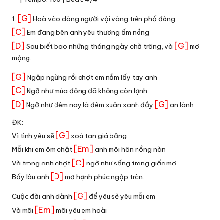
[G]
1.
Hoà vào dòng người vội vàng trên phố đông
[C]
Em đang bên anh yêu thương ấm nồng
[D]
[G]
Sau biết bao những tháng ngày chờ trông, và
mơ
mộng.
[G]
Ngập ngừng rồi chợt em nắm lấy tay anh
[C]
Ngỡ như mùa đông đã không còn lạnh
[D]
[G]
Ngỡ như đêm nay là đêm xuân xanh đầy
an lành.
ĐK:
[G]
Vì tình yêu sẽ
xoá tan giá băng
[Em]
Mỗi khi em ôm chặt
anh môi hôn nồng nàn
[C]
Và trong anh chợt
ngỡ như sống trong giấc mơ
[D]
Bấy lâu anh
mơ hạnh phúc ngập tràn.
[G]
Cuộc đời anh dành
để yêu sẽ yêu mỗi em
[Em]
Và mãi
mãi yêu em hoài