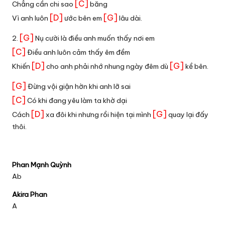
[C]
Chẳng cần chi sao
băng
[D]
[G]
Vì anh luôn
ước bên em
lâu dài.
[G]
2.
Nụ cười là điều anh muốn thấy nơi em
[C]
Điều anh luôn cảm thấy êm đềm
[D]
[G]
Khiến
cho anh phải nhớ nhung ngày đêm dù
kề bên.
[G]
Đừng vội giận hờn khi anh lỡ sai
[C]
Có khi đang yêu làm ta khờ dại
[D]
[G]
Cách
xa đôi khi nhưng rồi hiện tại mình
quay lại đấy
thôi.
Phan Mạnh Quỳnh
Ab
Akira Phan
A