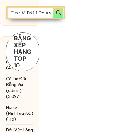
BẢNG
XẾP
Chờ một
HẠNG
tiếng yêu
TOP
(MinhTuan89)
10
(4.393)
Có Em Đời
Bỗng Vui
(admin)
(3.097)
Home
(MinhTuan89)
(115)
Bậu Vừa Lòng