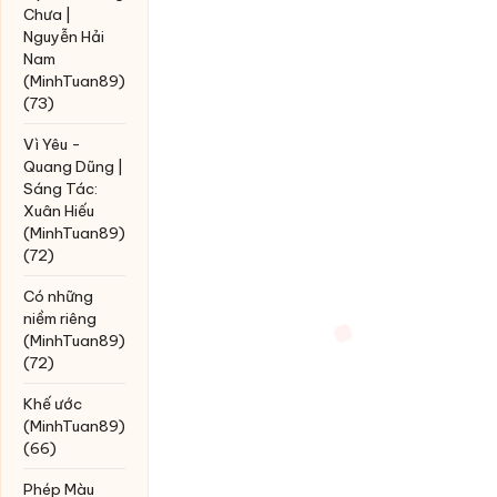
Chưa |
Nguyễn Hải
Nam
(MinhTuan89)
(73)
Vì Yêu -
Quang Dũng |
Sáng Tác:
Xuân Hiếu
(MinhTuan89)
(72)
Có những
niềm riêng
(MinhTuan89)
(72)
Khế ước
(MinhTuan89)
(66)
Phép Màu