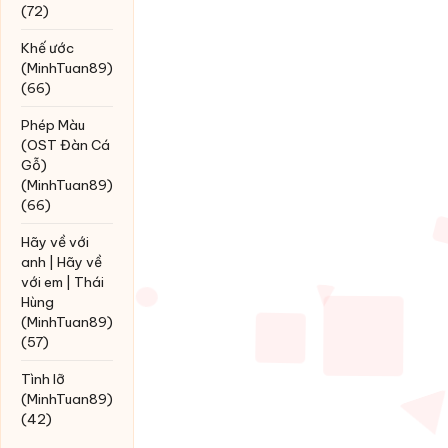
(72)
Khế ước
(MinhTuan89)
(66)
Phép Màu
(OST Đàn Cá
Gỗ)
(MinhTuan89)
(66)
Hãy về với
anh | Hãy về
với em | Thái
Hùng
(MinhTuan89)
(57)
Tình lỡ
(MinhTuan89)
(42)