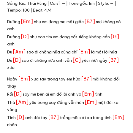
Sáng tác: Thái Hùng | Ca sĩ: — | Tone gốc: Em | Style: — |
Tempo: 100 | Beat: 4/4
[Em]
[B7]
Dường
như em đang mơ một giấc
mơ không có
anh
[D]
[G]
Dường
như con tim em đang cất tiếng không cần
anh
[Am]
[Em]
Dù
sao đi chăng nữa cũng chỉ
là một lời hứa
[D]
[C]
[B7]
Dù
sao đi chăng nữa anh vẫn
yêu như ngày
xưa
[Em]
[B7]
Ngày
xưa tay trong tay em hứa
mãi không đổi
thay
[D]
[Em]
Rồi
say mê bên ai em đổ lỗi anh vô
tình
[Am]
[Em]
Thà
yêu trong cay đắng vẫn hơn
một đời xa
vắng
[D]
[B7]
[Em]
Tình
anh đôi tay
trắng mãi xót xa bóng tình
nhân