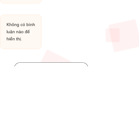
Không có bình
luận nào để
hiển thị.
Post You Might Like
Posted
HỢP ÂM
in