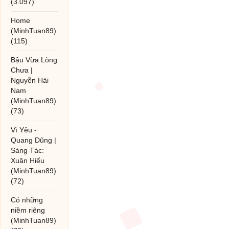
(3.097)
Home
(MinhTuan89)
(115)
Bậu Vừa Lòng
Chưa |
Nguyễn Hải
Nam
(MinhTuan89)
(73)
Vì Yêu -
Quang Dũng |
Sáng Tác:
Xuân Hiếu
(MinhTuan89)
(72)
Có những
niềm riêng
(MinhTuan89)