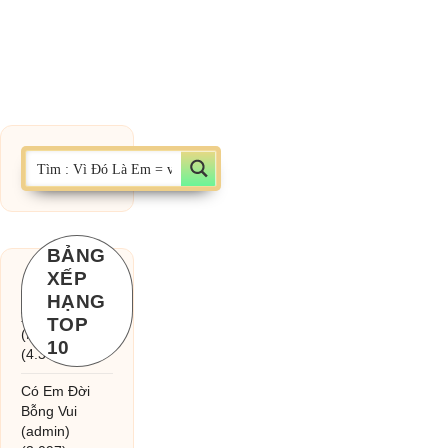
BẢNG
XẾP
Chờ một tiếng
HẠNG
yêu
TOP
(MinhTuan89)
10
(4.393)
Có Em Đời
Bỗng Vui
(admin)