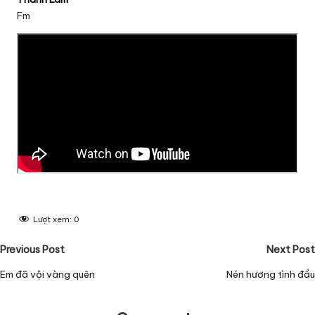
Fm
Lượt xem:
0
Post
Previous Post
Next Post
navigation
Em đã vội vàng quên
Nén hương tình đầu