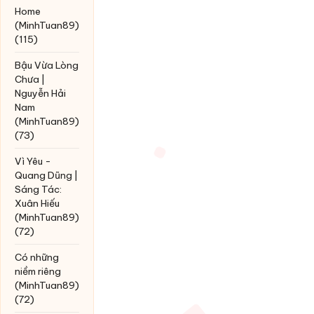
Home
(MinhTuan89)
(115)
Bậu Vừa Lòng
Chưa |
Nguyễn Hải
Nam
(MinhTuan89)
(73)
Vì Yêu -
Quang Dũng |
Sáng Tác:
Xuân Hiếu
(MinhTuan89)
(72)
Có những
niềm riêng
(MinhTuan89)
(72)