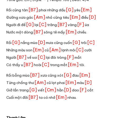
[B7]
[G]
[Em]
Rồi cũng tàn
phai những dấu
yêu
[Am]
[Em]
[D]
Đường xưa gác
nhỏ cũng tiêu
điều
[G]
[C]
[B7]
[F]
Người đi để
lại
trăng
vàng
úa
[B7]
[Em]
Nước một dòng
sông tẽ mấy
chiều.
[G]
[D]
[G]
[C]
Rồi
nắng mùa
mưa cũng cuốn
trôi
[Em]
[Am]
[C]
Những màu son
cũ
lạnh môi
cười
[B7]
[C]
[F]
Người
về soi
lại đôi tròng
mắt
[B7]
[C]
[Em]
Có thấy u
hoài
trong mắt
tôi.
[B7]
[G]
[Em]
Rồi bỗng mùa
xưa cũng xót
đau
[Am]
[Em]
[D]
Từng chồng thư
cũ lạt phai
màu
[G]
[Cm]
[D]
[F]
Giở lần trang
viết
hằn
dao
cắt
[B7]
[Em]
Cuối một đời
ta có nhớ
nhau.
Thanh Lãm