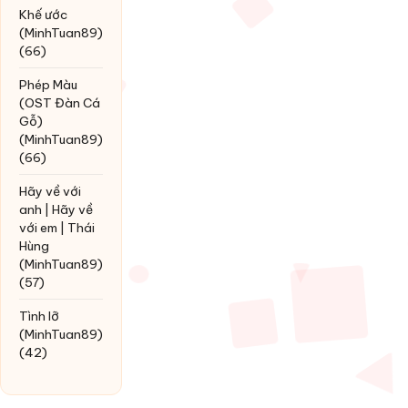
Khế ước
(MinhTuan89)
(66)
Phép Màu
(OST Đàn Cá
Gỗ)
(MinhTuan89)
(66)
Hãy về với
anh | Hãy về
với em | Thái
Hùng
(MinhTuan89)
(57)
Tình lỡ
(MinhTuan89)
(42)