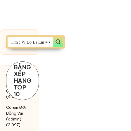
BẢNG
XẾP
Chờ một
HẠNG
tiếng yêu
TOP
(MinhTuan89)
10
(4.393)
Có Em Đời
Bỗng Vui
(admin)
(3.097)