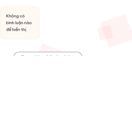
Không có
bình luận nào
để hiển thị.
Post You Might Like
Posted
HỢP ÂM
in
Đồng ý làm vợ anh