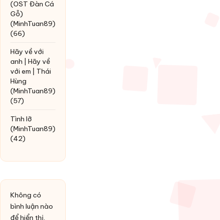
(OST Đàn Cá
Gỗ)
(MinhTuan89)
(66)
Hãy về với
anh | Hãy về
với em | Thái
Hùng
(MinhTuan89)
(57)
Tình lỡ
(MinhTuan89)
(42)
Không có
bình luận nào
để hiển thị.