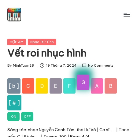
Skip
to
content
Posted
HỢP ÂM
Nhạc Trữ Tình
in
Vết roi nhục hình
By
MinhTuan89
19 Tháng 7, 2024
No Comments
Posted
by
G
[ b ]
C
D
E
F
A
B
[ # ]
ON
OFF
Sáng tác: nhạc Nguyễn Canh Tân, thơ Hư Vô | Ca sĩ: — | Tone
gốc: G | Style: — | Tempo: 100 | Beat: 4/4