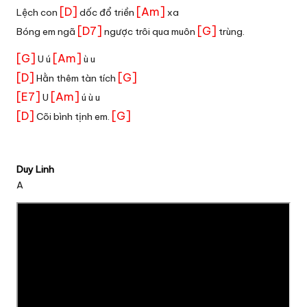
[D]
[Am]
Lệch con
dốc đổ triền
xa
[D7]
[G]
Bóng em ngã
ngược trôi qua muôn
trùng.
[G]
[Am]
U ú
ù u
[D]
[G]
Hằn thêm tàn tích
[E7]
[Am]
U
ú ù u
[D]
[G]
Cõi bình tịnh em.
Duy Linh
A