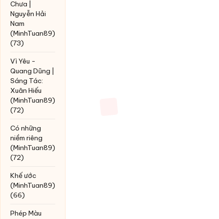
Chưa |
Nguyễn Hải
Nam
(MinhTuan89)
(73)
Vì Yêu -
Quang Dũng |
Sáng Tác:
Xuân Hiếu
(MinhTuan89)
(72)
Có những
niềm riêng
(MinhTuan89)
(72)
Khế ước
(MinhTuan89)
(66)
Phép Màu