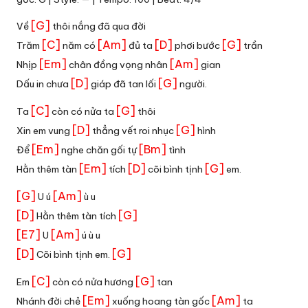
[G]
Về
thôi nắng đã qua đời
[C]
[Am]
[D]
[G]
Trăm
năm có
đủ ta
phơi bước
trần
[Em]
[Am]
Nhịp
chân đồng vọng nhân
gian
[D]
[G]
Dấu in chưa
giáp đã tan lối
người.
[C]
[G]
Ta
còn có nửa ta
thôi
[D]
[G]
Xin em vung
thẳng vết roi nhục
hình
[Em]
[Bm]
Để
nghe chăn gối tự
tình
[Em]
[D]
[G]
Hằn thêm tàn
tích
cõi bình tịnh
em.
[G]
[Am]
U ú
ù u
[D]
[G]
Hằn thêm tàn tích
[E7]
[Am]
U
ú ù u
[D]
[G]
Cõi bình tịnh em.
[C]
[G]
Em
còn có nửa hương
tan
[Em]
[Am]
Nhánh đời chẻ
xuống hoang tàn gốc
ta