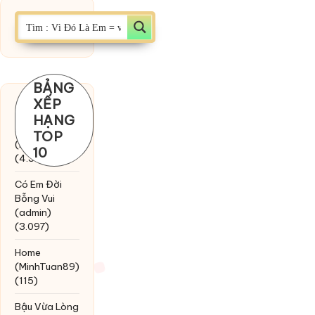
BẢNG
XẾP
Chờ một
HẠNG
tiếng yêu
TOP
(MinhTuan89)
10
(4.393)
Có Em Đời
Bỗng Vui
(admin)
(3.097)
Home
(MinhTuan89)
(115)
Bậu Vừa Lòng