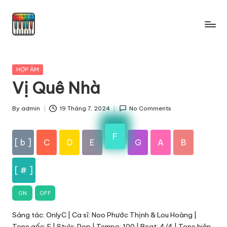
Skip
to
content
Posted
HỢP ÂM
in
Vị Quê Nhà
By
admin
19 Tháng 7, 2024
No Comments
Posted
by
F
[ b ]
C
D
E
G
A
B
[ # ]
ON
OFF
Sáng tác: OnlyC | Ca sĩ: Noo Phước Thịnh & Lou Hoàng |
Tone gốc: F | Style: Pop | Tempo: 100 | Beat: 4/4 | Tone hiện