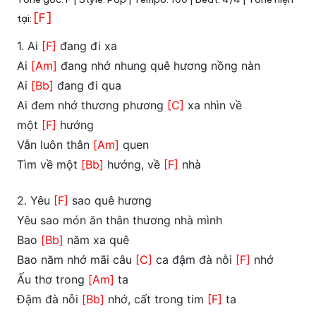
[F]
tại:
1. Ai
[F]
đang đi xa
Ai
[Am]
đang nhớ nhung quê hương nồng nàn
Ai
[Bb]
đang đi qua
Ai đem nhớ thương phương
[C]
xa nhìn về
một
[F]
hướng
Vẫn luôn thân
[Am]
quen
Tìm về một
[Bb]
hướng, về
[F]
nhà
2. Yêu
[F]
sao quê hương
Yêu sao món ăn thân thương nhà mình
Bao
[Bb]
năm xa quê
Bao năm nhớ mãi câu
[C]
ca đậm đà nỗi
[F]
nhớ
Ấu thơ trong
[Am]
ta
Đậm đà nỗi
[Bb]
nhớ, cất trong tim
[F]
ta