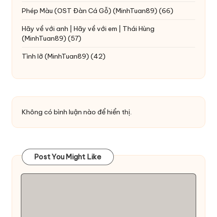
Phép Màu (OST Đàn Cá Gỗ)
(MinhTuan89)
(66)
Hãy về với anh | Hãy về với em | Thái Hùng
(MinhTuan89)
(57)
Tình lỡ
(MinhTuan89)
(42)
Không có bình luận nào để hiển thị.
Post You Might Like