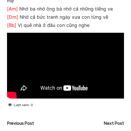
mẹ
[Am]
Nhớ ba nhớ ông bà nhớ cả những tiếng ve
[Dm]
Nhớ cả bức tranh ngày xưa con từng vẽ
[Bb]
Vị quê nhà ở đâu con cũng nghe
Lượt xem:
0
Post
Previous Post
Next Post