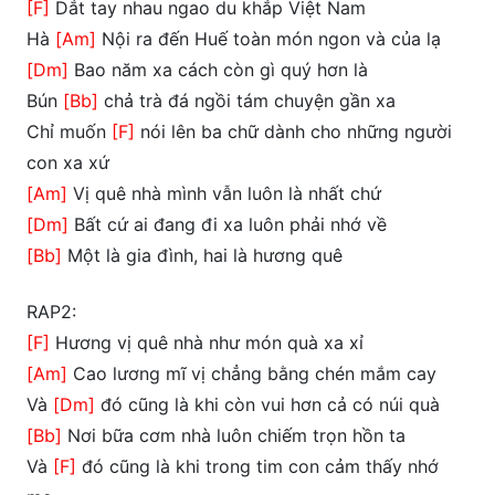
[F]
Dắt tay nhau ngao du khắp Việt Nam
Hà
[Am]
Nội ra đến Huế toàn món ngon và của lạ
[Dm]
Bao năm xa cách còn gì quý hơn là
Bún
[Bb]
chả trà đá ngồi tám chuyện gần xa
Chỉ muốn
[F]
nói lên ba chữ dành cho những người
con xa xứ
[Am]
Vị quê nhà mình vẫn luôn là nhất chứ
[Dm]
Bất cứ ai đang đi xa luôn phải nhớ về
[Bb]
Một là gia đình, hai là hương quê
RAP2:
[F]
Hương vị quê nhà như món quà xa xỉ
[Am]
Cao lương mĩ vị chẳng bằng chén mắm cay
Và
[Dm]
đó cũng là khi còn vui hơn cả có núi quà
[Bb]
Nơi bữa cơm nhà luôn chiếm trọn hồn ta
Và
[F]
đó cũng là khi trong tim con cảm thấy nhớ