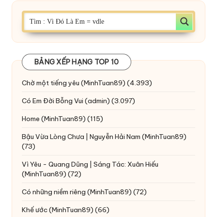
BẢNG XẾP HẠNG TOP 10
Chờ một tiếng yêu
(MinhTuan89)
(4.393)
Có Em Đời Bỗng Vui
(admin)
(3.097)
Home
(MinhTuan89)
(115)
Bậu Vừa Lòng Chưa | Nguyễn Hải Nam
(MinhTuan89)
(73)
Vì Yêu - Quang Dũng | Sáng Tác: Xuân Hiếu
(MinhTuan89)
(72)
Có những niềm riêng
(MinhTuan89)
(72)
Khế ước
(MinhTuan89)
(66)