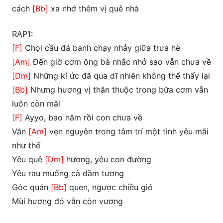
cách
[Bb]
xa nhớ thêm vị quê nhà
RAP1:
[F]
Chọi cầu đá banh chạy nhảy giữa trưa hè
[Am]
Đến giờ cơm ông bà nhắc nhở sao vẫn chưa về
[Dm]
Những kí ức đã qua dĩ nhiên không thể thấy lại
[Bb]
Nhưng hương vị thân thuộc trong bữa cơm vẫn
luôn còn mãi
[F]
Ayyo, bao năm rồi con chưa về
Vẫn
[Am]
vẹn nguyên trong tâm trí một tình yêu mãi
như thế
Yêu quê
[Dm]
hương, yêu con đường
Yêu rau muống cà dầm tương
Góc quán
[Bb]
quen, ngược chiều gió
Mùi hương đó vẫn còn vương