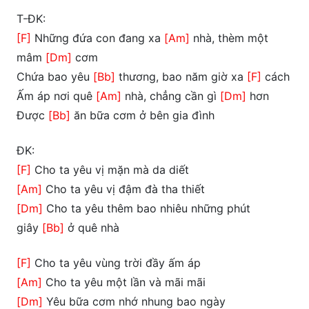
T-ĐK:
[F]
Những đứa con đang xa
[Am]
nhà, thèm một
mâm
[Dm]
cơm
Chứa bao yêu
[Bb]
thương, bao năm giờ xa
[F]
cách
Ấm áp nơi quê
[Am]
nhà, chẳng cần gì
[Dm]
hơn
Được
[Bb]
ăn bữa cơm ở bên gia đình
ĐK:
[F]
Cho ta yêu vị mặn mà da diết
[Am]
Cho ta yêu vị đậm đà tha thiết
[Dm]
Cho ta yêu thêm bao nhiêu những phút
giây
[Bb]
ở quê nhà
[F]
Cho ta yêu vùng trời đầy ấm áp
[Am]
Cho ta yêu một lần và mãi mãi
[Dm]
Yêu bữa cơm nhớ nhung bao ngày