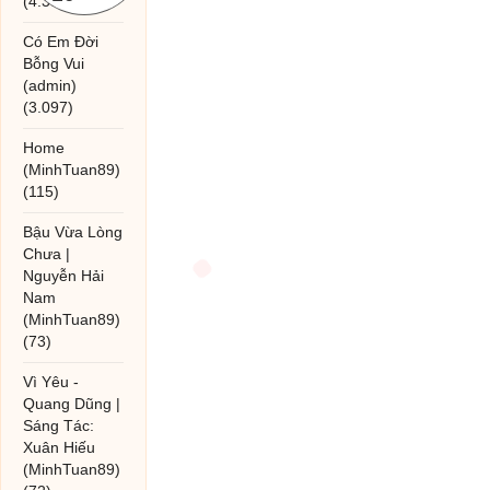
(4.393)
Có Em Đời
Bỗng Vui
(admin)
(3.097)
Home
(MinhTuan89)
(115)
Bậu Vừa Lòng
Chưa |
Nguyễn Hải
Nam
(MinhTuan89)
(73)
Vì Yêu -
Quang Dũng |
Sáng Tác:
Xuân Hiếu
(MinhTuan89)