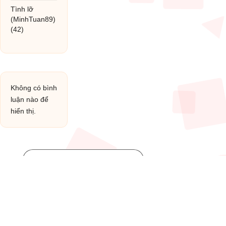
Tình lỡ
(MinhTuan89)
(42)
Không có bình
luận nào để
hiển thị.
Post You Might Like