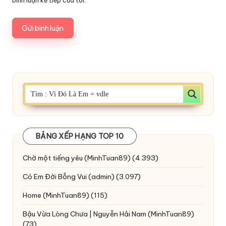
bình luận kế tiếp của tôi.
BẢNG XẾP HẠNG TOP 10
Chờ một tiếng yêu
(MinhTuan89)
(4.393)
Có Em Đời Bỗng Vui
(admin)
(3.097)
Home
(MinhTuan89)
(115)
Bậu Vừa Lòng Chưa | Nguyễn Hải Nam
(MinhTuan89)
(73)