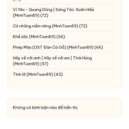
Vì Yêu - Quang Dũng | Sáng Tác: Xuân Hiếu
(MinhTuan89)
(72)
Có những niềm riêng
(MinhTuan89)
(72)
Khế ước
(MinhTuan89)
(66)
Phép Màu (OST Đàn Cá Gỗ)
(MinhTuan89)
(66)
Hãy về với anh | Hãy về với em | Thái Hùng
(MinhTuan89)
(57)
Tình lỡ
(MinhTuan89)
(42)
Không có bình luận nào để hiển thị.