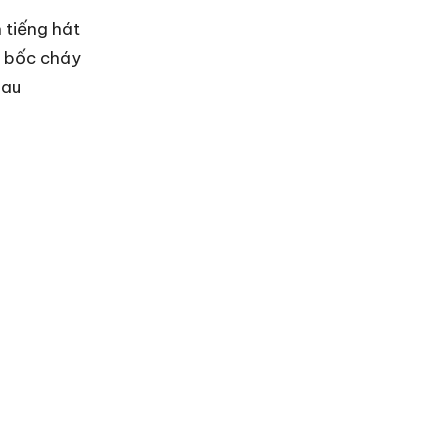
tiếng hát
 bốc cháy
hau