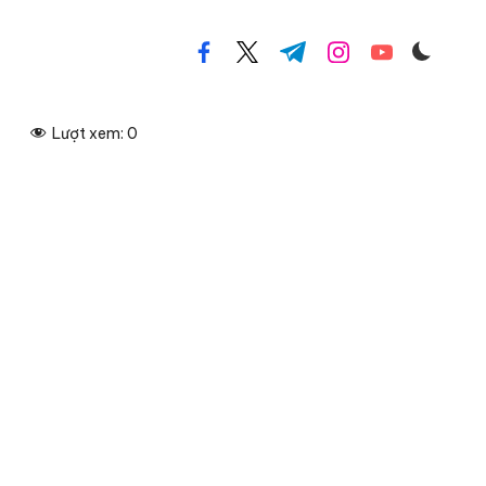
facebook.com
twitter.com
t.me
instagram.com
youtube.com
Lượt xem:
0