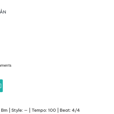
OẢN
mments
]
 Bm | Style: — | Tempo: 100 | Beat: 4/4