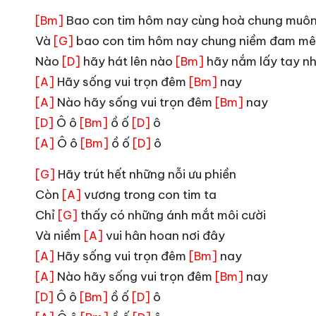
Bao con tim hôm nay cùng hoà chung muôn 
[Bm]
Và
bao con tim hôm nay chung niềm đam mê
[G]
Nào
hãy hát lên nào
hãy nắm lấy tay n
[D]
[Bm]
Hãy sống vui trọn đêm
nay
[A]
[Bm]
Nào hãy sống vui trọn đêm
nay
[A]
[Bm]
Ô ô
ồ ố
ô
[D]
[Bm]
[D]
Ô ô
ồ ố
ô
[A]
[Bm]
[D]
Hãy trút hết những nỗi ưu phiền
[G]
Còn
vương trong con tim ta
[A]
Chỉ
thấy có những ánh mắt môi cười
[G]
Và niềm
vui hân hoan nơi đây
[A]
Hãy sống vui trọn đêm
nay
[A]
[Bm]
Nào hãy sống vui trọn đêm
nay
[A]
[Bm]
Ô ô
ồ ố
ô
[D]
[Bm]
[D]