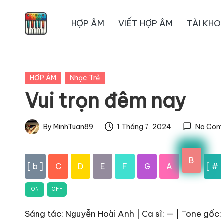
HỢP ÂM
VIẾT HỢP ÂM
TÀI KH
Skip
to
content
Posted
HỢP ÂM
Nhạc Trẻ
in
Vui trọn đêm nay
By
MinhTuan89
1 Tháng 7, 2024
No Co
Posted
by
B
[ b ]
C
D
E
F
G
A
[ # 
ON
OFF
Sáng tác: Nguyễn Hoài Anh | Ca sĩ: — | Tone gốc: