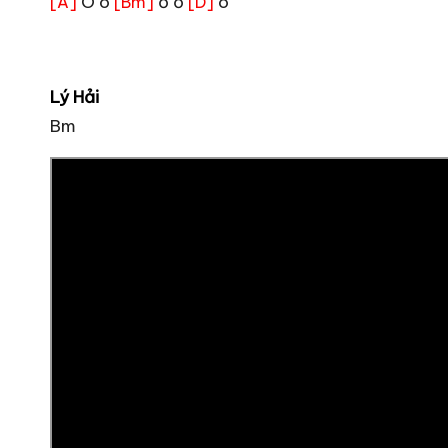
Ô ô
ồ ố
ô
[A]
[Bm]
[D]
Lý Hải
Bm