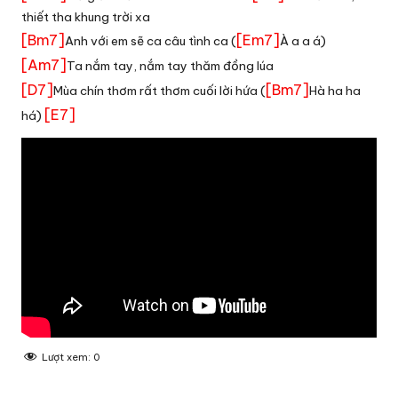
thiết tha khung trời xa
[Bm7]
[Em7]
Anh với em sẽ ca câu tình ca (
À a a á)
[Am7]
Ta nắm tay, nắm tay thăm đồng lúa
[D7]
[Bm7]
Mùa chín thơm rất thơm cuối lời hứa (
Hà ha ha
[E7]
há)
Lượt xem:
0