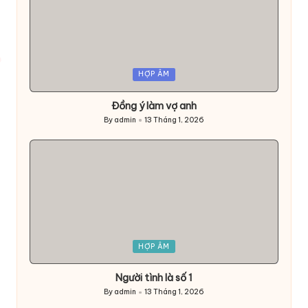
Posted
HỢP ÂM
in
Đồng ý làm vợ anh
By
admin
13 Tháng 1, 2026
Posted
by
Posted
HỢP ÂM
in
Người tình là số 1
By
admin
13 Tháng 1, 2026
Posted