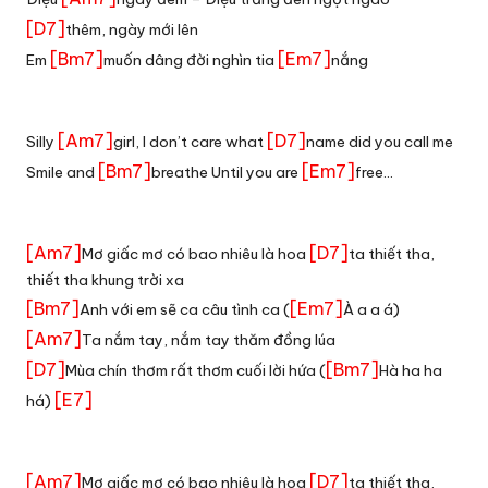
[D7]
thêm, ngày mới lên
[Bm7]
[Em7]
Em
muốn dâng đời nghìn tia
nắng
_
[Am7]
[D7]
Silly
girl, I don’t care what
name did you call me
[Bm7]
[Em7]
Smile and
breathe Until you are
free…
_
[Am7]
[D7]
Mơ giấc mơ có bao nhiêu là hoa
ta thiết tha,
thiết tha khung trời xa
[Bm7]
[Em7]
Anh với em sẽ ca câu tình ca (
À a a á)
[Am7]
Ta nắm tay, nắm tay thăm đồng lúa
[D7]
[Bm7]
Mùa chín thơm rất thơm cuối lời hứa (
Hà ha ha
[E7]
há)
_
[Am7]
[D7]
Mơ giấc mơ có bao nhiêu là hoa
ta thiết tha,