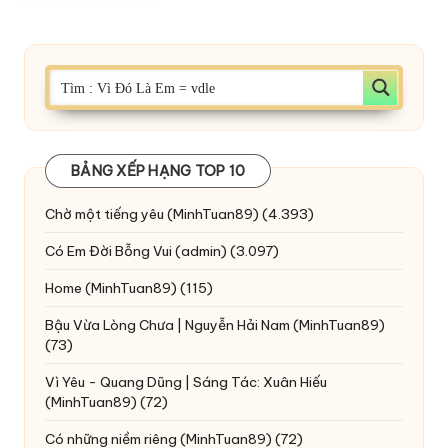
BẢNG XẾP HẠNG TOP 10
Chờ một tiếng yêu
(MinhTuan89)
(4.393)
Có Em Đời Bỗng Vui
(admin)
(3.097)
Home
(MinhTuan89)
(115)
Bậu Vừa Lòng Chưa | Nguyễn Hải Nam
(MinhTuan89)
(73)
Vì Yêu - Quang Dũng | Sáng Tác: Xuân Hiếu
(MinhTuan89)
(72)
Có những niềm riêng
(MinhTuan89)
(72)