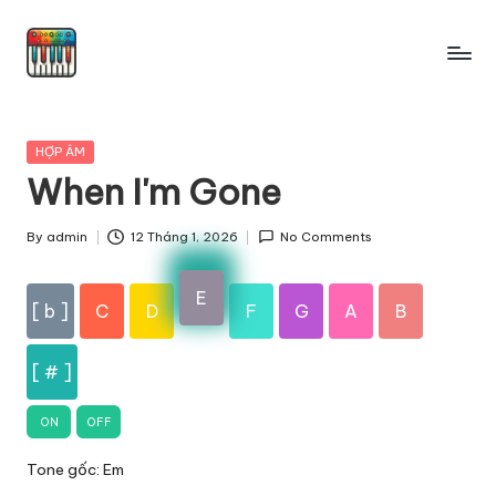
Skip
to
content
Posted
HỢP ÂM
in
When I'm Gone
By
admin
12 Tháng 1, 2026
No Comments
Posted
by
E
[ b ]
C
D
F
G
A
B
[ # ]
ON
OFF
Tone gốc: Em