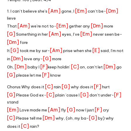
[Am]
[Em]
[Dm]
1. I can’t believe she’s
gone, I
can’t be-
lieve
[Am]
[Em]
[Dm]
That
we’re not to-
gether any
more
[G]
[Am]
[Em]
Something in her
eyes, I’ve
never seen be-
[Dm]
fore
[G]
[Am]
[E]
It
took me by sur-
prise when she
said, I’m not
[Dm]
[G]
in
love any-
more
[Dm]
[F]
[C]
[Dm]
Oh,
baby I
keep holdin’
on, can’t let
go
[G]
[F]
please let me
know
[C]
[G]
[F]
Chorus:Why does it
rain
why does it
hurt
[G]
[C]
[G]
[F]
Please God ex-
plain ’cause I
don’t under-
stand
[Em]
[Am]
[G]
[F]
Love made me
fly
now I just
cry
[C]
[Dm]
[G]
Please tell me
why, (oh, my ba-
by) why
[C]
does it
rain?