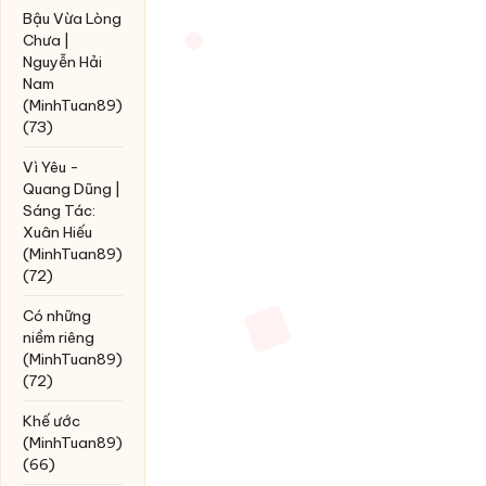
Bậu Vừa Lòng
Chưa |
Nguyễn Hải
Nam
(MinhTuan89)
(73)
Vì Yêu -
Quang Dũng |
Sáng Tác:
Xuân Hiếu
(MinhTuan89)
(72)
Có những
niềm riêng
(MinhTuan89)
(72)
Khế ước
(MinhTuan89)
(66)