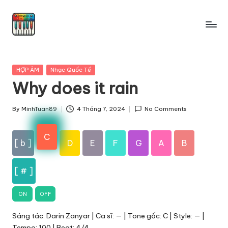
Skip
to
content
Posted
HỢP ÂM
Nhạc Quốc Tế
in
Why does it rain
By
MinhTuan89
4 Tháng 7, 2024
No Comments
Posted
by
C
[ b ]
D
E
F
G
A
B
[ # ]
ON
OFF
Sáng tác: Darin Zanyar | Ca sĩ: — | Tone gốc: C | Style: — |
Tempo: 100 | Beat: 4/4