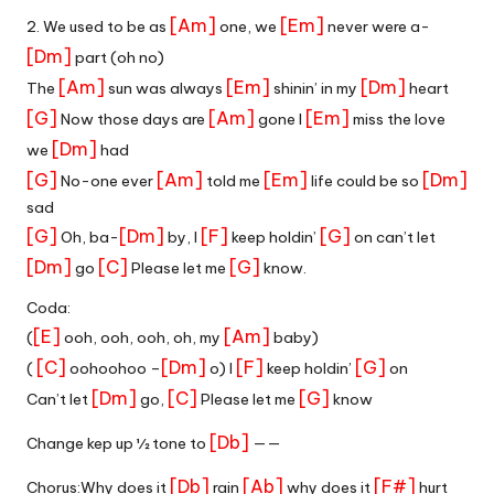
[Am]
[Em]
2. We used to be as
one, we
never were a-
[Dm]
part (oh no)
[Am]
[Em]
[Dm]
The
sun was always
shinin’ in my
heart
[G]
[Am]
[Em]
Now those days are
gone I
miss the love
[Dm]
we
had
[G]
[Am]
[Em]
[Dm]
No-one ever
told me
life could be so
sad
[G]
[Dm]
[F]
[G]
Oh, ba-
by, I
keep holdin’
on can’t let
[Dm]
[C]
[G]
go
Please let me
know.
Coda:
[E]
[Am]
(
ooh, ooh, ooh, oh, my
baby)
[C]
[Dm]
[F]
[G]
(
oohoohoo –
o) I
keep holdin’
on
[Dm]
[C]
[G]
Can’t let
go,
Please let me
know
[Db]
Change kep up ½ tone to
——
[Db]
[Ab]
[F#]
Chorus:Why does it
rain
why does it
hurt