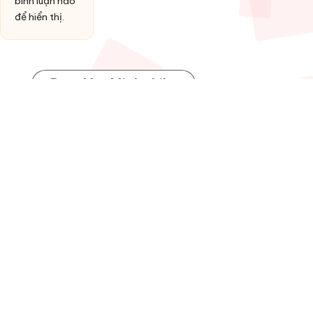
bình luận nào
để hiển thị.
Post You Might Like
Posted
HỢP ÂM
in
Đồng ý làm vợ anh
By
admin
13 Tháng 1, 2026
Posted
by