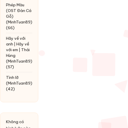
Phép Màu
(OST Đàn Cá
Gỗ)
(MinhTuan89)
(66)
Hãy về với
anh | Hãy về
với em | Thái
Hùng
(MinhTuan89)
(57)
Tình lỡ
(MinhTuan89)
(42)
Không có