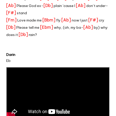
[Ab]
[Db]
[Ab]
Please God ex-
plain ’cause I
don’t under-
[F#]
stand
[Fm]
[Bbm]
[Ab]
[F#]
Love made me
fly
now I just
cry
[Db]
[Ebm]
[Ab]
Please tell me
why, (oh, my ba-
by) why
[Db]
does it
rain?
Darin
Eb