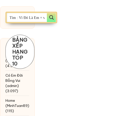
BẢNG
XẾP
Chờ một
HẠNG
tiếng yêu
TOP
(MinhTuan89)
10
(4.393)
Có Em Đời
Bỗng Vui
(admin)
(3.097)
Home
(MinhTuan89)
(115)