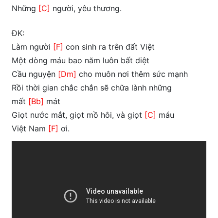
Những
[C]
người, yêu thương.
ĐK:
Làm người
[F]
con sinh ra trên đất Việt
Một dòng máu bao năm luôn bất diệt
Cầu nguyện
[Dm]
cho muôn nơi thêm sức mạnh
Rồi thời gian chắc chắn sẽ chữa lành những
mất
[Bb]
mát
Giọt nước mắt, giọt mồ hôi, và giọt
[C]
máu
Việt Nam
[F]
ơi.