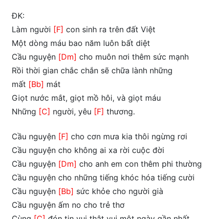
ĐK:
Làm người
[F]
con sinh ra trên đất Việt
Một dòng máu bao năm luôn bất diệt
Cầu nguyện
[Dm]
cho muôn nơi thêm sức mạnh
Rồi thời gian chắc chắn sẽ chữa lành những
mất
[Bb]
mát
Giọt nước mắt, giọt mồ hôi, và giọt máu
Những
[C]
người, yêu
[F]
thương.
Cầu nguyện
[F]
cho cơn mưa kia thôi ngừng rơi
Cầu nguyện cho không ai xa rời cuộc đời
Cầu nguyện
[Dm]
cho anh em con thêm phi thường
Cầu nguyện cho những tiếng khóc hóa tiếng cười
Cầu nguyện
[Bb]
sức khỏe cho người già
Cầu nguyện ấm no cho trẻ thơ
Cùng
[C]
đón tin vui thật vui một ngày gần nhất.