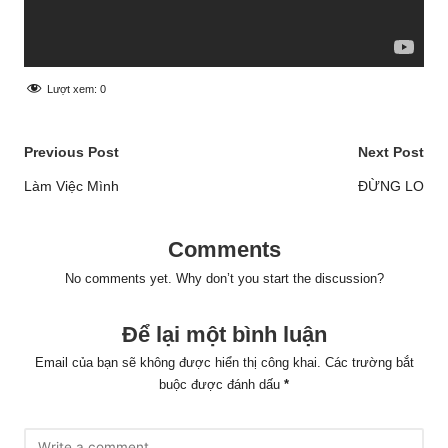
Lượt xem:
0
Post
Previous Post
Next Post
navigation
Làm Việc Mình
ĐỪNG LO
Comments
No comments yet. Why don’t you start the discussion?
Để lại một bình luận
Email của bạn sẽ không được hiển thị công khai.
Các trường bắt
buộc được đánh dấu
*