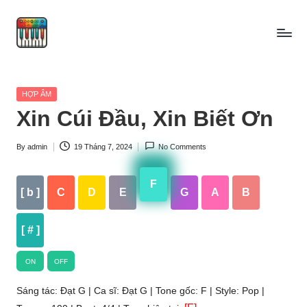
Skip
to
content
Posted
HỢP ÂM
in
Xin Cúi Đầu, Xin Biết Ơn
By
admin
19 Tháng 7, 2024
No Comments
Posted
by
F
[ b ]
C
D
E
G
A
B
[ # ]
ON
OFF
Sáng tác: Đạt G | Ca sĩ: Đạt G | Tone gốc: F | Style: Pop |