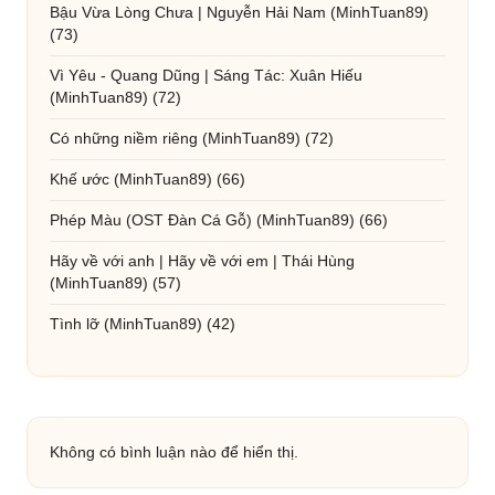
Bậu Vừa Lòng Chưa | Nguyễn Hải Nam
(MinhTuan89)
(73)
Vì Yêu - Quang Dũng | Sáng Tác: Xuân Hiếu
(MinhTuan89)
(72)
Có những niềm riêng
(MinhTuan89)
(72)
Khế ước
(MinhTuan89)
(66)
Phép Màu (OST Đàn Cá Gỗ)
(MinhTuan89)
(66)
Hãy về với anh | Hãy về với em | Thái Hùng
(MinhTuan89)
(57)
Tình lỡ
(MinhTuan89)
(42)
Không có bình luận nào để hiển thị.