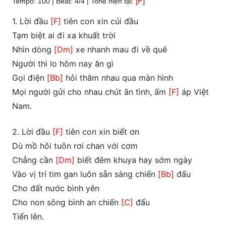
[F]
Tempo: 100 | Beat: 4/4 | Tone hiện tại:
1. Lời đầu
[F]
tiên con xin cúi đầu
Tạm biệt ai đi xa khuất trời
Nhìn dòng
[Dm]
xe nhanh mau đi về quê
Người thì lo hôm nay ăn gì
Gọi điện
[Bb]
hỏi thăm nhau qua màn hình
Mọi người gửi cho nhau chút ân tình, ấm
[F]
áp Việt
Nam.
2. Lời đầu
[F]
tiên con xin biết ơn
Dù mồ hôi tuôn rơi chan với cơm
Chẳng cần
[Dm]
biết đêm khuya hay sớm ngày
Vào vị trí tim gan luôn sẵn sàng chiến
[Bb]
đấu
Cho đất nước bình yên
Cho non sông bình an chiến
[C]
đấu
Tiến lên.