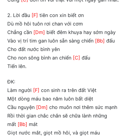
2. Lời đầu
[F]
tiên con xin biết ơn
Dù mồ hôi tuôn rơi chan với cơm
Chẳng cần
[Dm]
biết đêm khuya hay sớm ngày
Vào vị trí tim gan luôn sẵn sàng chiến
[Bb]
đấu
Cho đất nước bình yên
Cho non sông bình an chiến
[C]
đấu
Tiến lên.
ĐK:
Làm người
[F]
con sinh ra trên đất Việt
Một dòng máu bao năm luôn bất diệt
Cầu nguyện
[Dm]
cho muôn nơi thêm sức mạnh
Rồi thời gian chắc chắn sẽ chữa lành những
mất
[Bb]
mát
Giọt nước mắt, giọt mồ hôi, và giọt máu