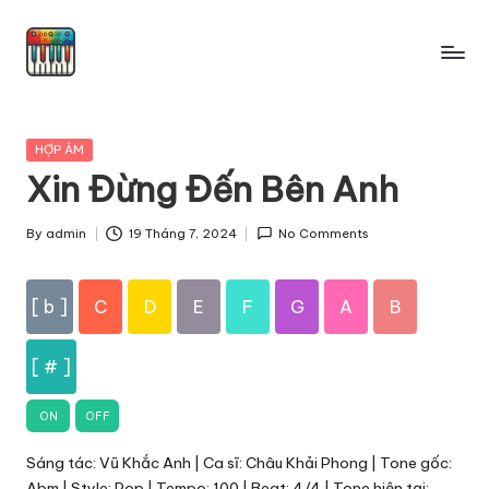
Skip
to
content
Posted
HỢP ÂM
in
Xin Đừng Đến Bên Anh
By
admin
19 Tháng 7, 2024
No Comments
Posted
by
[ b ]
C
D
E
F
G
A
B
[ # ]
ON
OFF
Sáng tác: Vũ Khắc Anh | Ca sĩ: Châu Khải Phong | Tone gốc:
Abm | Style: Pop | Tempo: 100 | Beat: 4/4 | Tone hiện tại: