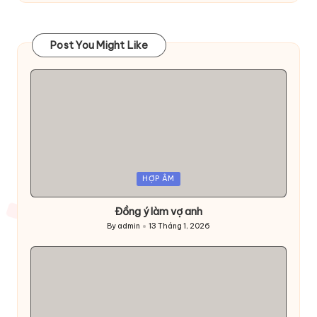
Post You Might Like
Posted
HỢP ÂM
in
Đồng ý làm vợ anh
By
admin
13 Tháng 1, 2026
Posted
by