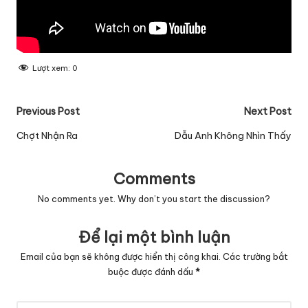
Lượt xem:
0
Post
Previous Post
Next Post
navigation
Chợt Nhận Ra
Dẫu Anh Không Nhìn Thấy
Comments
No comments yet. Why don’t you start the discussion?
Để lại một bình luận
Email của bạn sẽ không được hiển thị công khai.
Các trường bắt
buộc được đánh dấu
*