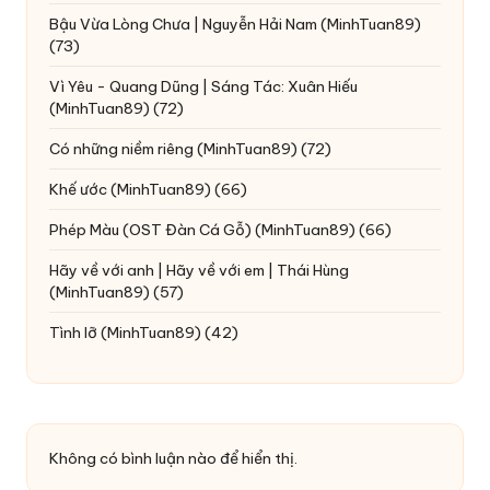
Bậu Vừa Lòng Chưa | Nguyễn Hải Nam
(MinhTuan89)
(73)
Vì Yêu - Quang Dũng | Sáng Tác: Xuân Hiếu
(MinhTuan89)
(72)
Có những niềm riêng
(MinhTuan89)
(72)
Khế ước
(MinhTuan89)
(66)
Phép Màu (OST Đàn Cá Gỗ)
(MinhTuan89)
(66)
Hãy về với anh | Hãy về với em | Thái Hùng
(MinhTuan89)
(57)
Tình lỡ
(MinhTuan89)
(42)
Không có bình luận nào để hiển thị.