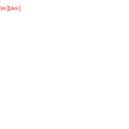
Dm]
[Am]